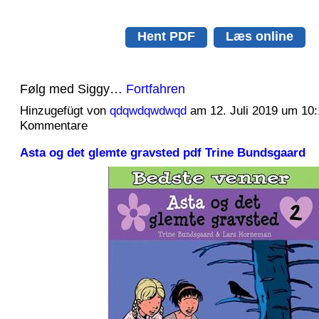
Hent PDF
Læs online
Følg med Siggy…
Fortfahren
Hinzugefügt von
qdqwdqwdwqd
am 12. Juli 2019 um 10
Kommentare
Asta og det glemte gravsted pdf Trine Bundsgaard