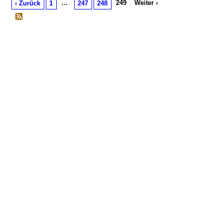
…
249
Weiter ›
‹ Zurück
1
247
248
© 2026 Erstellt von
Jochen und Susanne Janus
. Powered by