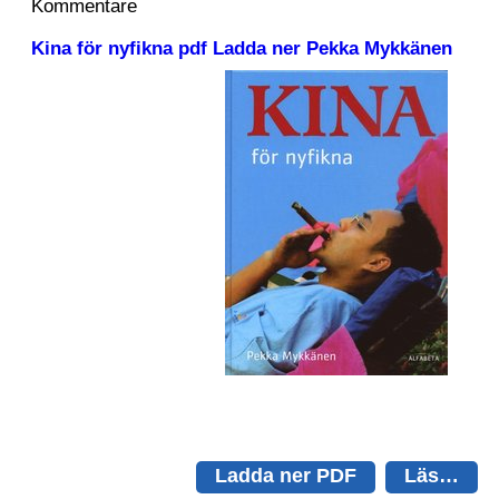
Kommentare
Kina för nyfikna pdf Ladda ner Pekka Mykkänen
Ladda ner PDF
Läs…