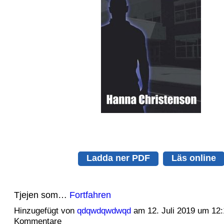
Ladda ner PDF
Läs online
Tjejen som…
Fortfahren
Hinzugefügt von
qdqwdqwdwqd
am 12. Juli 2019 um 12
Kommentare