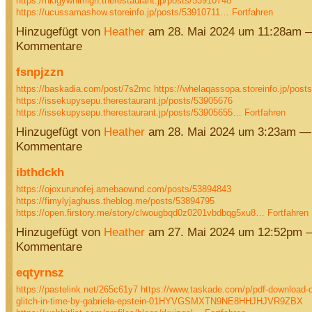
https://nkigywhimigh.therestaurant.jp/posts/53910748
https://ucussamashow.storeinfo.jp/posts/53910711…
Fortfahren
Hinzugefügt von
Heather
am 28. Mai 2024 um 11:28am 
Kommentare
fsnpjzzn
https://baskadia.com/post/7s2mc
https://whelaqassopa.storeinfo.jp/post
https://issekupysepu.therestaurant.jp/posts/53905676
https://issekupysepu.therestaurant.jp/posts/53905655…
Fortfahren
Hinzugefügt von
Heather
am 28. Mai 2024 um 3:23am —
Kommentare
ibthdckh
https://ojoxurunofej.amebaownd.com/posts/53894843
https://fimylyjaghuss.theblog.me/posts/53894795
https://open.firstory.me/story/clwougbqd0z0201vbdbqg5xu8…
Fortfahren
Hinzugefügt von
Heather
am 27. Mai 2024 um 12:52pm 
Kommentare
eqtyrnsz
https://pastelink.net/265c61y7
https://www.taskade.com/p/pdf-download-
glitch-in-time-by-gabriela-epstein-01HYVGSMXTN9NE8HHJHJVR9ZBX