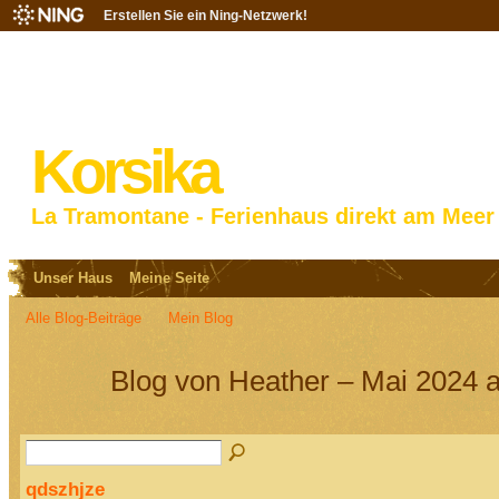
Erstellen Sie ein Ning-Netzwerk!
Korsika
La Tramontane - Ferienhaus direkt am Meer
Unser Haus
Meine Seite
Alle Blog-Beiträge
Mein Blog
Blog von Heather – Mai 2024 a
qdszhjze