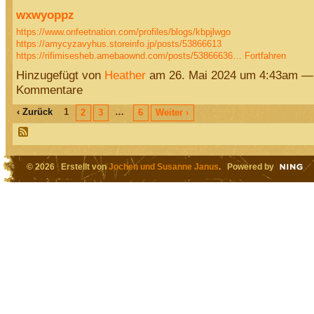
wxwyoppz
https://www.onfeetnation.com/profiles/blogs/kbpjlwgo
https://amycyzavyhus.storeinfo.jp/posts/53866613
https://rifimisesheb.amebaownd.com/posts/53866636…
Fortfahren
Hinzugefügt von
Heather
am 26. Mai 2024 um 4:43am —
Kommentare
‹ Zurück
1
…
2
3
6
Weiter ›
© 2026 Erstellt von
Jochen und Susanne Janus
. Powered by