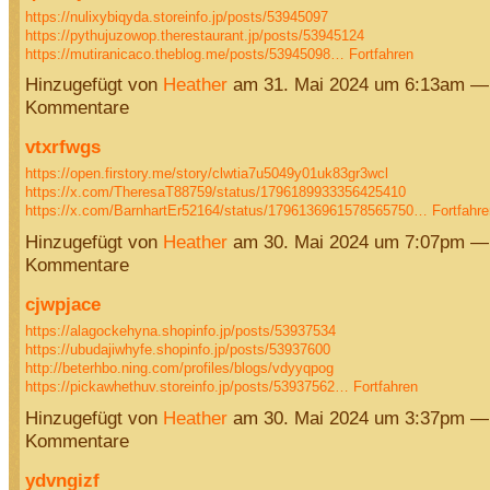
https://nulixybiqyda.storeinfo.jp/posts/53945097
https://pythujuzowop.therestaurant.jp/posts/53945124
https://mutiranicaco.theblog.me/posts/53945098…
Fortfahren
Hinzugefügt von
Heather
am 31. Mai 2024 um 6:13am —
Kommentare
vtxrfwgs
https://open.firstory.me/story/clwtia7u5049y01uk83gr3wcl
https://x.com/TheresaT88759/status/1796189933356425410
https://x.com/BarnhartEr52164/status/1796136961578565750…
Fortfahre
Hinzugefügt von
Heather
am 30. Mai 2024 um 7:07pm —
Kommentare
cjwpjace
https://alagockehyna.shopinfo.jp/posts/53937534
https://ubudajiwhyfe.shopinfo.jp/posts/53937600
http://beterhbo.ning.com/profiles/blogs/vdyyqpog
https://pickawhethuv.storeinfo.jp/posts/53937562…
Fortfahren
Hinzugefügt von
Heather
am 30. Mai 2024 um 3:37pm —
Kommentare
ydvngizf