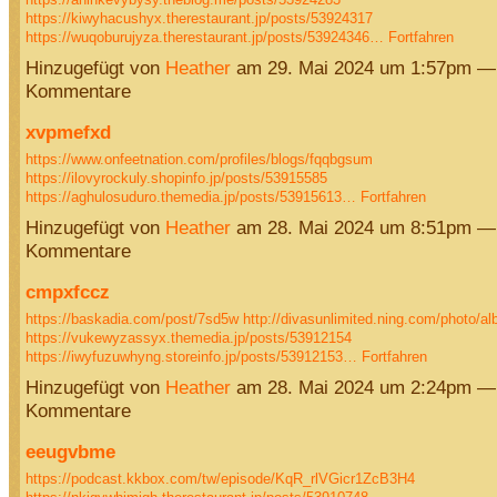
https://kiwyhacushyx.therestaurant.jp/posts/53924317
https://wuqoburujyza.therestaurant.jp/posts/53924346…
Fortfahren
Hinzugefügt von
Heather
am 29. Mai 2024 um 1:57pm —
Kommentare
xvpmefxd
https://www.onfeetnation.com/profiles/blogs/fqqbgsum
https://ilovyrockuly.shopinfo.jp/posts/53915585
https://aghulosuduro.themedia.jp/posts/53915613…
Fortfahren
Hinzugefügt von
Heather
am 28. Mai 2024 um 8:51pm —
Kommentare
cmpxfccz
https://baskadia.com/post/7sd5w
http://divasunlimited.ning.com/photo/
https://vukewyzassyx.themedia.jp/posts/53912154
https://iwyfuzuwhyng.storeinfo.jp/posts/53912153…
Fortfahren
Hinzugefügt von
Heather
am 28. Mai 2024 um 2:24pm —
Kommentare
eeugvbme
https://podcast.kkbox.com/tw/episode/KqR_rlVGicr1ZcB3H4