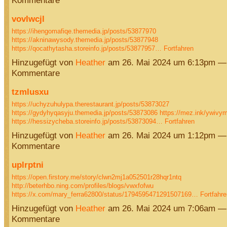
Kommentare
vovlwcjl
https://ihengomafiqe.themedia.jp/posts/53877970
https://akninawysody.themedia.jp/posts/53877948
https://qocathytasha.storeinfo.jp/posts/53877957…
Fortfahren
Hinzugefügt von
Heather
am 26. Mai 2024 um 6:13pm —
Kommentare
tzmlusxu
https://uchyzuhulypa.therestaurant.jp/posts/53873027
https://gydyhyqasyju.themedia.jp/posts/53873086
https://mez.ink/ywivy
https://hessizycheba.storeinfo.jp/posts/53873094…
Fortfahren
Hinzugefügt von
Heather
am 26. Mai 2024 um 1:12pm —
Kommentare
uplrptni
https://open.firstory.me/story/clwn2mj1a052501r28hqr1ntq
http://beterhbo.ning.com/profiles/blogs/vwxfofwu
https://x.com/mary_ferra62800/status/1794595471291507169…
Fortfahre
Hinzugefügt von
Heather
am 26. Mai 2024 um 7:06am —
Kommentare