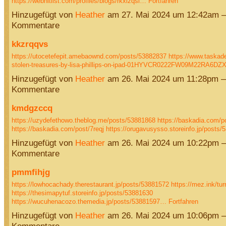
https://webhitlist.com/profiles/blogs/rkxizqsl…
Fortfahren
Hinzugefügt von
Heather
am 27. Mai 2024 um 12:42am 
Kommentare
kkzrqqvs
https://utocetefepit.amebaownd.com/posts/53882837
https://www.taskad
stolen-treasures-by-lisa-phillips-on-ipad-01HYVCR0222FW09M22RA6D
Hinzugefügt von
Heather
am 26. Mai 2024 um 11:28pm 
Kommentare
kmdgzccq
https://uzydefethowo.theblog.me/posts/53881868
https://baskadia.com/p
https://baskadia.com/post/7reqj
https://orugavusysso.storeinfo.jp/posts
Hinzugefügt von
Heather
am 26. Mai 2024 um 10:22pm 
Kommentare
pmmfihjg
https://lowhocachady.therestaurant.jp/posts/53881572
https://mez.ink/tu
https://thesimapytuf.storeinfo.jp/posts/53881630
https://wucuhenacozo.themedia.jp/posts/53881597…
Fortfahren
Hinzugefügt von
Heather
am 26. Mai 2024 um 10:06pm 