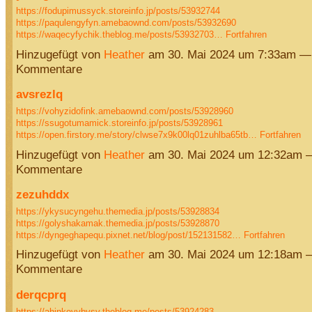
https://fodupimussyck.storeinfo.jp/posts/53932744
https://paqulengyfyn.amebaownd.com/posts/53932690
https://waqecyfychik.theblog.me/posts/53932703…
Fortfahren
Hinzugefügt von
Heather
am 30. Mai 2024 um 7:33am —
Kommentare
avsrezlq
https://vohyzidofink.amebaownd.com/posts/53928960
https://ssugotumamick.storeinfo.jp/posts/53928961
https://open.firstory.me/story/clwse7x9k00lq01zuhlba65tb…
Fortfahren
Hinzugefügt von
Heather
am 30. Mai 2024 um 12:32am 
Kommentare
zezuhddx
https://ykysucyngehu.themedia.jp/posts/53928834
https://golyshakamak.themedia.jp/posts/53928870
https://dyngeghapequ.pixnet.net/blog/post/152131582…
Fortfahren
Hinzugefügt von
Heather
am 30. Mai 2024 um 12:18am 
Kommentare
derqcprq
https://ahinkevybysy.theblog.me/posts/53924283