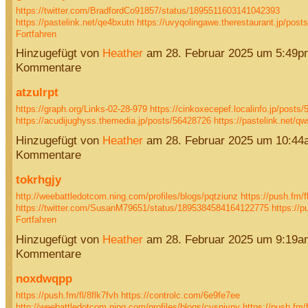
https://twitter.com/BradfordCo91857/status/1895511603141042393
https://pastelink.net/qe4bxutn
https://uvyqolingawe.therestaurant.jp/pos
Fortfahren
Hinzugefügt von
Heather
am 28. Februar 2025 um 5:49p
Kommentare
atzulrpt
https://graph.org/Links-02-28-979
https://cinkoxecepef.localinfo.jp/posts
https://acudijughyss.themedia.jp/posts/56428726
https://pastelink.net/
Hinzugefügt von
Heather
am 28. Februar 2025 um 10:44
Kommentare
tokrhgjy
http://weebattledotcom.ning.com/profiles/blogs/pqtziunz
https://push.fm/f
https://twitter.com/SusanM79651/status/1895384584164122775
https://p
Fortfahren
Hinzugefügt von
Heather
am 28. Februar 2025 um 9:19a
Kommentare
noxdwqpp
https://push.fm/fl/8flk7fvh
https://controlc.com/6e9fe7ee
http://weebattledotcom.ning.com/profiles/blogs/cvsniyny
https://push.fm