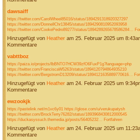
dawsaiff
https://twitter.com/CarolWheel85016/status/1894291318920327297
https://twitter.com/DonnellChr13845/status/1894290810952093958
https://twitter.com/CookePedro89277/status/1894289265678586284…
Fo
Hinzugefügt von
Heather
am 25. Februar 2025 um 8:43a
Kommentare
vabttboz
https://paiza.io/projects/lbBNTO7HCW39zfO6FuxP1g?language=php
https://twitter.com/FranciscaW5263/status/1894120794864935210
https://twitter.com/BergstromD13209/status/1894121635889770616…
For
Hinzugefügt von
Heather
am 24. Februar 2025 um 9:34p
Kommentare
ewzookjk
https://pastelink.net/m1vc6y01
https://glose.com/u/verukupatysh
https://twitter.com/BrockTerry76282/status/1893968430812000545
https://duckasyssuch.themedia.jp/posts/56405232…
Fortfahren
Hinzugefügt von
Heather
am 24. Februar 2025 um 11:23
Kommentare