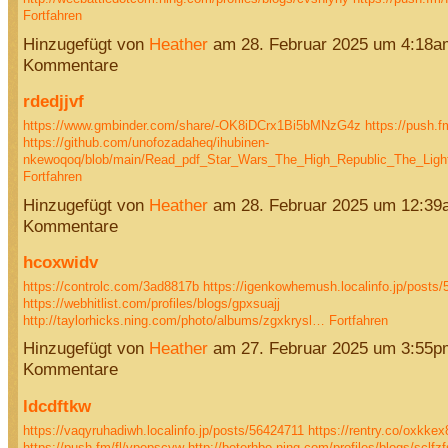
Fortfahren
Hinzugefügt von
Heather
am 28. Februar 2025 um 4:18a
Kommentare
rdedjjvf
https://www.gmbinder.com/share/-OK8iDCrx1Bi5bMNzG4z
https://push.f
https://github.com/unofozadaheq/ihubinen-
nkewoqoq/blob/main/Read_pdf_Star_Wars_The_High_Republic_The_Lig
Fortfahren
Hinzugefügt von
Heather
am 28. Februar 2025 um 12:39
Kommentare
hcoxwidv
https://controlc.com/3ad8817b
https://igenkowhemush.localinfo.jp/posts
https://webhitlist.com/profiles/blogs/gpxsuajj
http://taylorhicks.ning.com/photo/albums/zgxkrysl…
Fortfahren
Hinzugefügt von
Heather
am 27. Februar 2025 um 3:55p
Kommentare
ldcdftkw
https://vaqyruhadiwh.localinfo.jp/posts/56424711
https://rentry.co/oxkkex
https://push.fm/fl/vpepscyw
http://beterhbo.ning.com/profiles/blogs/sclf