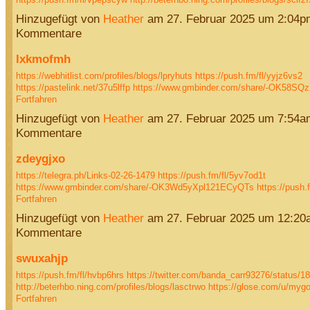
Hinzugefügt von
Heather
am 27. Februar 2025 um 2:04p
Kommentare
lxkmofmh
https://webhitlist.com/profiles/blogs/lpryhuts
https://push.fm/fl/yyjz6vs2
https://pastelink.net/37u5lffp
https://www.gmbinder.com/share/-OK58
Fortfahren
Hinzugefügt von
Heather
am 27. Februar 2025 um 7:54a
Kommentare
zdeygjxo
https://telegra.ph/Links-02-26-1479
https://push.fm/fl/5yv7od1t
https://www.gmbinder.com/share/-OK3Wd5yXpl121ECyQTs
https://push
Fortfahren
Hinzugefügt von
Heather
am 27. Februar 2025 um 12:20
Kommentare
swuxahjp
https://push.fm/fl/hvbp6hrs
https://twitter.com/banda_carr93276/status
http://beterhbo.ning.com/profiles/blogs/lasctrwo
https://glose.com/u/my
Fortfahren