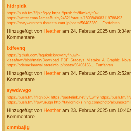
htdrpidk
https://push.fm/fl/jnjc8qvy
https://push.fm/fl/mkdylt0w
https://twitter.com/JamesBusby24521/status/1893849683119788493
https://rewyworotoch.therestaurant.jp/posts/56403280…
Fortfahren
Hinzugefügt von
Heather
am 24. Februar 2025 um 3:34a
Kommentare
lxifevnq
https://github.com/faguknickycy/thyfinuwh-
xissafuwh/blob/main/Download_PDF_Staceys_Mistake_A_Graphic_Nov
https://odenacimawal.storeinfo.jp/posts/56403156…
Fortfahren
Hinzugefügt von
Heather
am 24. Februar 2025 um 2:52a
Kommentare
sywdwvgo
https://push.fm/fl/liqnip3x
https://pastelink.net/jyf1wfi9
https://push.fm/fl
https://push.fm/fl/pwrueuqn
http://taylorhicks.ning.com/photo/albums/zm
Hinzugefügt von
Heather
am 23. Februar 2025 um 10:46
Kommentare
cmmbajig