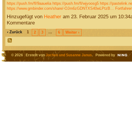
https://push.fm/fl/9aauelia
https://push.fm/fl/wjyoosg5
https://pastelink.
https://www.gmbinder.com/share/-OJm6zGDNTXS40wLPtzB…
Fortfahre
Hinzugefügt von
Heather
am 23. Februar 2025 um 10:34
Kommentare
‹ Zurück
1
…
2
3
6
Weiter ›
© 2026 Erstellt von
Jochen und Susanne Janus
. Powered by