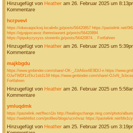
Hinzugefügt von
Heather
am 26. Februar 2025 um 8:13p
Kommentare
hcrpvevl
https://inkexaqockoq.localinfo.jp/posts/56420857
https://pastelink.net/0t6
https://ejyqipocasoz.therestaurant.jp/posts/56420894
https://ipipukyzyxyss.storeinfo.jp/posts/56420874…
Fortfahren
Hinzugefügt von
Heather
am 26. Februar 2025 um 5:39p
Kommentare
majkbgdu
https://www.gmbinder.com/share/-OK-_J1tA6ov6E9DIJ-n
https://www.gmb
OJwTWDf1zEkz1sb1L59
https://www.gmbinder.com/share/-OJxN_3cbc
Fortfahren
Hinzugefügt von
Heather
am 26. Februar 2025 um 5:58a
Kommentare
ymluqdmk
https://pastelink.net/ftecn1lo
http://healingxchange.ning.com/photo/albu
https://webhitlist.com/profiles/blogs/ucrxhvaz
https://pastelink.net/bfe1
Hinzugefügt von
Heather
am 25. Februar 2025 um 3:19p
Kommentare