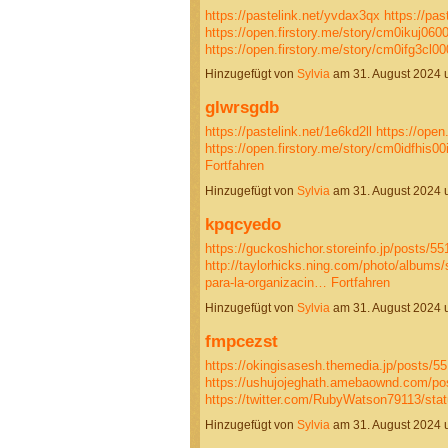
https://pastelink.net/yvdax3qx
https://pa
https://open.firstory.me/story/cm0ikuj0
https://open.firstory.me/story/cm0ifg3cl
Hinzugefügt von
Sylvia
am 31. August 2024
glwrsgdb
https://pastelink.net/1e6kd2ll
https://open
https://open.firstory.me/story/cm0idfhis0
Fortfahren
Hinzugefügt von
Sylvia
am 31. August 2024
kpqcyedo
https://guckoshichor.storeinfo.jp/posts/5
http://taylorhicks.ning.com/photo/albums
para-la-organizacin…
Fortfahren
Hinzugefügt von
Sylvia
am 31. August 2024
fmpcezst
https://okingisasesh.themedia.jp/posts/5
https://ushujojeghath.amebaownd.com/po
https://twitter.com/RubyWatson79113/s
Hinzugefügt von
Sylvia
am 31. August 2024