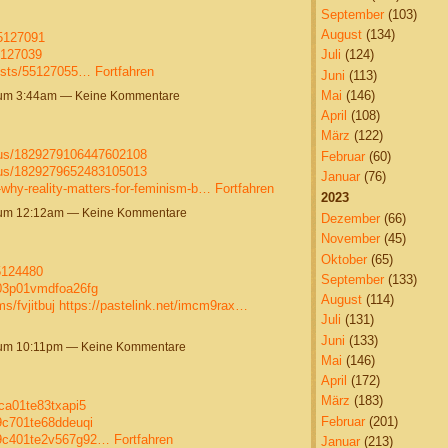
September
(103)
August
(134)
55127091
5127039
Juli
(124)
osts/55127055…
Fortfahren
Juni
(113)
Mai
(146)
 um 3:44am — Keine Kommentare
April
(108)
März
(122)
atus/1829279106447602108
Februar
(60)
atus/1829279652483105013
Januar
(76)
-why-reality-matters-for-feminism-b…
Fortfahren
2023
 um 12:12am — Keine Kommentare
Dezember
(66)
November
(45)
Oktober
(65)
55124480
September
(133)
5003p01vmdfoa26fg
August
(114)
s/fvjitbuj
https://pastelink.net/imcm9rax…
Juli
(131)
Juni
(133)
 um 10:11pm — Keine Kommentare
Mai
(146)
April
(172)
März
(183)
9ca01te83txapi5
Februar
(201)
09c701te68ddeuqi
h09c401te2v567g92…
Fortfahren
Januar
(213)