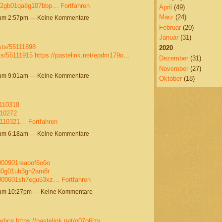
k902gb01qa8g107bbp…
Fortfahren
April
(49)
März
(24)
 um 2:57pm — Keine Kommentare
Februar
(20)
Januar
(31)
sts/55111898
2020
sts/55111915
https://pastelink.net/epdm179o…
Dezember
(31)
November
(27)
 um 9:01am — Keine Kommentare
Oktober
(18)
5110318
110272
55110321…
Fortfahren
 um 6:18am — Keine Kommentare
g000901reaoof6o6o
j030g01uh3gn2am8r
37000601sh7egu53xz…
Fortfahren
 um 10:27pm — Keine Kommentare
gebce
https://pastelink.net/o07p6lzv