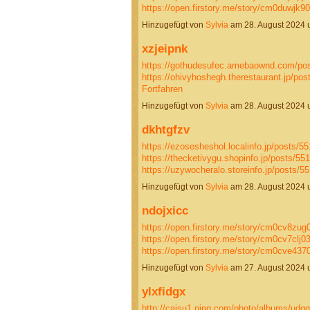
https://open.firstory.me/story/cm0duwj
Hinzugefügt von
Sylvia
am 28. August 2024
xzjeipnk
https://gothudesufec.amebaownd.com/po
https://ohivyhoshegh.therestaurant.jp/po
Fortfahren
Hinzugefügt von
Sylvia
am 28. August 2024
dkhtgfzv
https://ezosesheshol.localinfo.jp/posts/5
https://thecketivygu.shopinfo.jp/posts/55
https://uzywocheralo.storeinfo.jp/posts/
Hinzugefügt von
Sylvia
am 28. August 2024
ndojxicc
https://open.firstory.me/story/cm0cv8zu
https://open.firstory.me/story/cm0cv7cl
https://open.firstory.me/story/cm0cve4
Hinzugefügt von
Sylvia
am 27. August 2024
ylxfidgx
http://caisu1.ning.com/photo/albums/udg