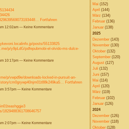
Mai
(152)
April
(144)
/55134434
134426
März
(134)
/1829639569073193448…
Fortfahren
Februar
(136)
 um 12:02am — Keine Kommentare
Januar
(138)
2025
Dezember
(143)
fykevoni.localinfo.jp/posts/55133825
November
(130)
rt.me/p/y9pLdG/pdfepubmobi-el-olvido-ms-dulce-
Oktober
(132)
September
(120)
 um 10:17pm — Keine Kommentare
August
(127)
Juli
(132)
Juni
(157)
t.me/p/vwpd9e/downloads-locked-in-pursuit-an-
Mai
(114)
.me/story/cm0grywp40njm01t88k249ka5…
Fortfahren
April
(120)
 um 3:57pm — Keine Kommentare
März
(119)
Februar
(102)
Januar
(126)
5in01teashggje3
2024
tus/1829488361708646757
Dezember
(126)
November
(118)
 um 2:07pm — Keine Kommentare
Oktober
(128)