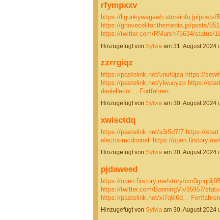
rfympxxv
https://ligunkywagawh.storeinfo.jp/posts
https://ghovecelifor.themedia.jp/posts/55
https://twitter.com/RMarsh75634/status
Hinzugefügt von
Sylvia
am 31. August 2024
zzrrgiqz
https://pastelink.net/5nuf0jza
https://sewi
https://pastelink.net/ylwucyzp
https://sta
danielle-lor…
Fortfahren
Hinzugefügt von
Sylvia
am 30. August 2024
xwisctdq
https://pastelink.net/a3r5d7f7
https://star
electra-mcdonnell
https://open.firstory
Hinzugefügt von
Sylvia
am 30. August 2024
pjdaweed
https://open.firstory.me/story/cm0gnqdij0
https://twitter.com/BanningViv35957/sta
https://pastelink.net/xi7q6l6d…
Fortfahren
Hinzugefügt von
Sylvia
am 30. August 2024