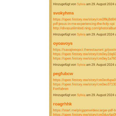
Hinzugefügt von
Sylvia
am 29. August 2024
svokyhms
https://open.firstory.me/story/cm0ffkj8
pdf-jesus-in-me-experiencing-the-holy-spi
http://divasunlimited.ning.com/photo/al
Hinzugefügt von
Sylvia
am 29. August 2024
oyoavoys
https://savajiwoqoci.therestaurant.jp/pos
https://open.firstory.me/story/cm0ey2dq
https://open.firstory.me/story/cm0ey1a
Hinzugefügt von
Sylvia
am 29. August 2024
pegfubcw
https://open.firstory.me/story/cm0eofu
https://open.firstory.me/story/cm0eo371
Fortfahren
Hinzugefügt von
Sylvia
am 29. August 2024
roagrhhk
https://start.me/p/xjppmw/descargar-pdf-
https://open.firstory.me/story/cm0duy6p