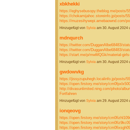
xbkhekki
https://eghysebusopy.theblog.me/posts/
https://chokamijahoc.storeinfo.jp/posts/5
https://muzesihywepi.amebaownd.com/p
Hinzugefügt von
Sylvia
am 30. August 2024
mdnqurch
https://twitter.com/DugganAlbe68483/st
https://twitter.com/DugganAlbe68483/st
https://start.me/p/mwMQGk/material-girls
Hinzugefügt von
Sylvia
am 30. August 2024
gwdowvkg
https://jissyzupuhegh.localinfo.jp/posts/
https://open.firstory.me/story/cm0fpxlx
http://divasunlimited.ning.com/photo/album
Fortfahren
Hinzugefügt von
Sylvia
am 29. August 2024
ionqeovg
https://open.firstory.me/story/cm0fizhl10
https://open.firstory.me/story/cm0fiz9kc
https://open.firstory.me/story/cm0fixsg