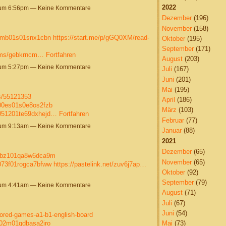
2022
 um 6:56pm — Keine Kommentare
Dezember
(196)
November
(158)
d04mb01s01snx1cbn
https://start.me/p/gGQ0XM/read-
Oktober
(195)
September
(171)
bums/gebkrncm…
Fortfahren
August
(203)
 um 5:27pm — Keine Kommentare
Juli
(167)
Juni
(201)
Mai
(195)
ts/55121353
April
(186)
600es01s0e8os2fzb
März
(103)
76051201te69dxhejd…
Fortfahren
Februar
(77)
 um 9:13am — Keine Kommentare
Januar
(88)
2021
Dezember
(65)
pu0bz101qa8w6dca9m
November
(65)
3073f01rogca7bfww
https://pastelink.net/zuv6j7ap…
Oktober
(92)
September
(79)
 um 4:41am — Keine Kommentare
August
(71)
Juli
(67)
Juni
(54)
bored-games-a1-b1-english-board
j002m01qdbasa2iro
Mai
(73)