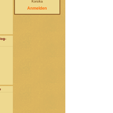
Korsika
Anmelden
log-
e