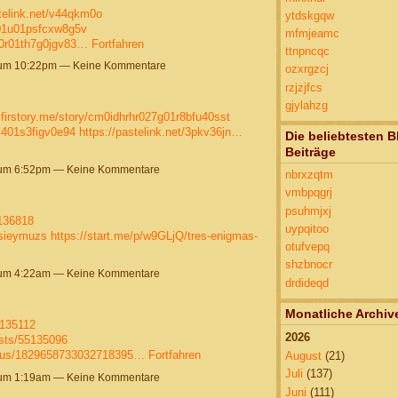
stelink.net/v44qkm0o
ytdskgqw
6001u01psfcxw8g5v
mfmjeamc
000r01th7g0jgv83…
Fortfahren
ttnpncqc
 um 10:22pm — Keine Kommentare
ozxrgzcj
rzjzjfcs
gjylahzg
.firstory.me/story/cm0idhrhr027g01r8bfu40sst
0i401s3figv0e94
https://pastelink.net/3pkv36jn…
Die beliebtesten B
Beiträge
 um 6:52pm — Keine Kommentare
nbrxzqtm
vmbpqgrj
psuhmjxj
5136818
uypqitoo
/sieymuzs
https://start.me/p/w9GLjQ/tres-enigmas-
otufvepq
shzbnocr
 um 4:22am — Keine Kommentare
drdideqd
Monatliche Archiv
5135112
2026
sts/55135096
tatus/1829658733032718395…
Fortfahren
August
(21)
Juli
(137)
 um 1:19am — Keine Kommentare
Juni
(111)