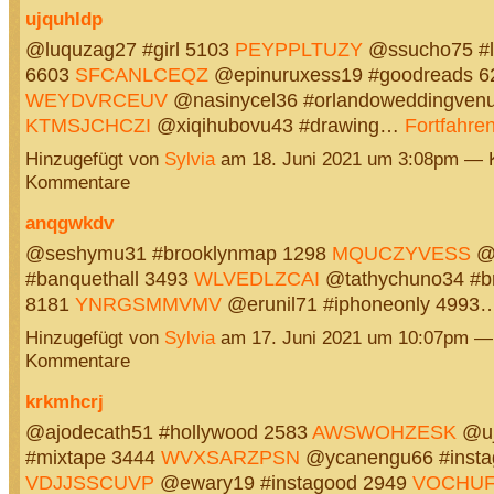
ujquhldp
@luquzag27 #girl 5103
PEYPPLTUZY
@ssucho75 #l
6603
SFCANLCEQZ
@epinuruxess19 #goodreads 6
WEYDVRCEUV
@nasinycel36 #orlandoweddingven
KTMSJCHCZI
@xiqihubovu43 #drawing…
Fortfahre
Hinzugefügt von
Sylvia
am 18. Juni 2021 um 3:08pm — 
Kommentare
anqgwkdv
@seshymu31 #brooklynmap 1298
MQUCZYVESS
@u
#banquethall 3493
WLVEDLZCAI
@tathychuno34 #br
8181
YNRGSMMVMV
@erunil71 #iphoneonly 4993
Hinzugefügt von
Sylvia
am 17. Juni 2021 um 10:07pm —
Kommentare
krkmhcrj
@ajodecath51 #hollywood 2583
AWSWOHZESK
@uj
#mixtape 3444
WVXSARZPSN
@ycanengu66 #insta
VDJJSSCUVP
@ewary19 #instagood 2949
VOCHUF