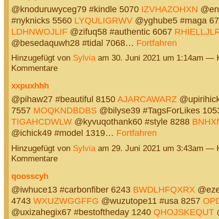
@knoduruwyceg79 #kindle 5070
IZVHAZOHXN
@enk
#nyknicks 5560
LYQULIGRWV
@yghube5 #maga 67
LDHNWOJLIF
@zifuq58 #authentic 6067
RHIELLJL
@besedaquwh28 #tidal 7068…
Fortfahren
Hinzugefügt von
Sylvia
am 30. Juni 2021 um 1:14am — 
Kommentare
xxpuxhhh
@pihaw27 #beautiful 8150
AJARCAWARZ
@upirihick
7557
MOQKNDBDBS
@bilyse39 #TagsForLikes 105
TIGAHCDWLW
@kyvuqothank60 #style 8288
BNHX
@ichick49 #model 1319…
Fortfahren
Hinzugefügt von
Sylvia
am 29. Juni 2021 um 3:43am — 
Kommentare
qoosscyh
@iwhuce13 #carbonfiber 6243
BWDLHFQXRX
@eze
4743
WXUZWGGFFG
@wuzutope11 #usa 8257
OP
@uxizahegix67 #bestoftheday 1240
QHOJSKEQUT
@