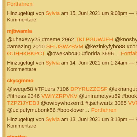
Fortfahren
Hinzugefügt von
Sylvia
am 15. Juni 2021 um 9:08pm — 
Kommentare
mjbwamla
@uhaxewy25 #meme 2962
TKLPGUWJEH
@knoshy
#amazing 2010
SFLJSWZBVM
@kezinkyfybo88 #co
GUHHKBKPCT
@owekabo40 #florida 3696…
Fortfa
Hinzugefügt von
Sylvia
am 14. Juni 2021 um 1:24am — 
Kommentare
ckycgmmo
@iweqe58 #TFLers 7106
DPYRUZZCSF
@eknangup
#fitness 2346
VWIYZRPVKV
@unirametyvu69 #book
TZPZIJYEDJ
@owibywhozem1 #tjschwartz 3085
VV
@uciputymubonk56 #booklover…
Fortfahren
Hinzugefügt von
Sylvia
am 13. Juni 2021 um 8:13pm — 
Kommentare
pjpztfsx