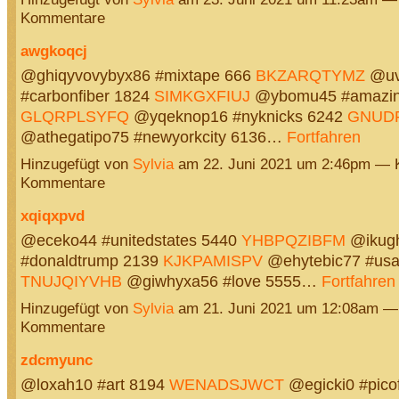
Kommentare
awgkoqcj
@ghiqyvovybyx86 #mixtape 666
BKZARQTYMZ
@uv
#carbonfiber 1824
SIMKGXFIUJ
@ybomu45 #amazin
GLQRPLSYFQ
@yqeknop16 #nyknicks 6242
GNUD
@athegatipo75 #newyorkcity 6136…
Fortfahren
Hinzugefügt von
Sylvia
am 22. Juni 2021 um 2:46pm — 
Kommentare
xqiqxpvd
@eceko44 #unitedstates 5440
YHBPQZIBFM
@ikug
#donaldtrump 2139
KJKPAMISPV
@ehytebic77 #usa
TNUJQIYVHB
@giwhyxa56 #love 5555…
Fortfahren
Hinzugefügt von
Sylvia
am 21. Juni 2021 um 12:08am —
Kommentare
zdcmyunc
@loxah10 #art 8194
WENADSJWCT
@egicki0 #pico