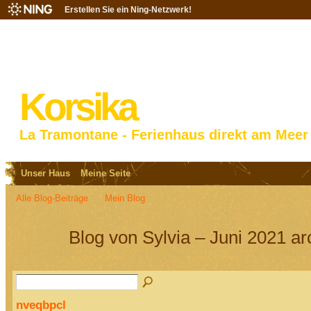
Erstellen Sie ein Ning-Netzwerk!
Korsika
La Tramontane - Ferienhaus direkt am Meer
Unser Haus
Meine Seite
Alle Blog-Beiträge
Mein Blog
Blog von Sylvia – Juni 2021 ar
nveqbpcl