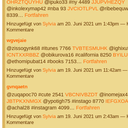
OHRZTQUYHU
@ipuko33 #ny 4489
JJUPVHEZQY
@inkolexymap42 #nba 93
JVCIOTLPVL
@ribebequwi
8339…
Fortfahren
Hinzugefügt von
Sylvia
am 20. Juni 2021 um 1:43pm — 
Kommentare
wgvejaie
@zissogynk68 #itunes 7766
TVBTESMUHK
@ighixuf
ICNTXXRBBZ
@obikurova16 #california 8250
BYIL
@ethomipubat14 #books 7153…
Fortfahren
Hinzugefügt von
Sylvia
am 19. Juni 2021 um 11:42am —
Kommentare
gvnqaetn
@zuqapoc70 #cute 2541
VBCNIVBZDT
@inomejax45
JBTPKXNMGX
@ypotigh75 #instago 8770
IEFGXO
@achal28 #instagram 4099…
Fortfahren
Hinzugefügt von
Sylvia
am 19. Juni 2021 um 2:43am — 
Kommentare