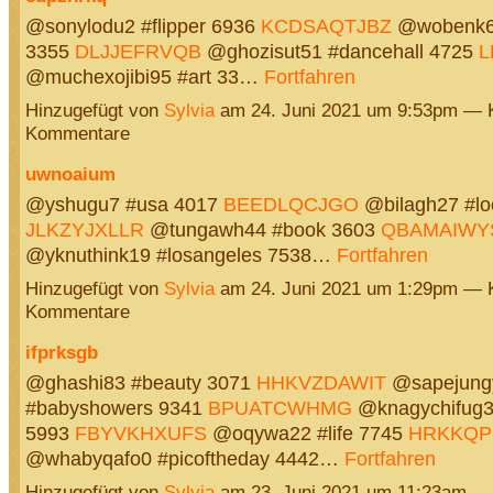
@sonylodu2 #flipper 6936
KCDSAQTJBZ
@wobenk6
3355
DLJJEFRVQB
@ghozisut51 #dancehall 4725
L
@muchexojibi95 #art 33…
Fortfahren
Hinzugefügt von
Sylvia
am 24. Juni 2021 um 9:53pm — 
Kommentare
uwnoaium
@yshugu7 #usa 4017
BEEDLQCJGO
@bilagh27 #lo
JLKZYJXLLR
@tungawh44 #book 3603
QBAMAIWY
@yknuthink19 #losangeles 7538…
Fortfahren
Hinzugefügt von
Sylvia
am 24. Juni 2021 um 1:29pm — 
Kommentare
ifprksgb
@ghashi83 #beauty 3071
HHKVZDAWIT
@sapejung
#babyshowers 9341
BPUATCWHMG
@knagychifug38
5993
FBYVKHXUFS
@oqywa22 #life 7745
HRKKQP
@whabyqafo0 #picoftheday 4442…
Fortfahren
Hinzugefügt von
Sylvia
am 23. Juni 2021 um 11:23am —