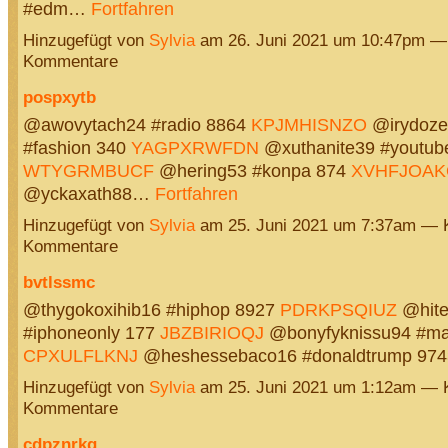
#edm…
Fortfahren
Hinzugefügt von
Sylvia
am 26. Juni 2021 um 10:47pm —
Kommentare
pospxytb
@awovytach24 #radio 8864
KPJMHISNZO
@irydoz
#fashion 340
YAGPXRWFDN
@xuthanite39 #youtub
WTYGRMBUCF
@hering53 #konpa 874
XVHFJOA
@yckaxath88…
Fortfahren
Hinzugefügt von
Sylvia
am 25. Juni 2021 um 7:37am — 
Kommentare
bvtlssmc
@thygokoxihib16 #hiphop 8927
PDRKPSQIUZ
@hite
#iphoneonly 177
JBZBIRIOQJ
@bonyfyknissu94 #ma
CPXULFLKNJ
@heshessebaco16 #donaldtrump 9
Hinzugefügt von
Sylvia
am 25. Juni 2021 um 1:12am — 
Kommentare
cdpznrkq