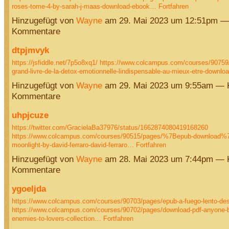
roses-tome-4-by-sarah-j-maas-download-ebook…
Fortfahren
Hinzugefügt von
Wayne
am 29. Mai 2023 um 12:51pm —
Kommentare
dtpjmvyk
https://jsfiddle.net/7p5o8xq1/
https://www.colcampus.com/courses/90759/
grand-livre-de-la-detox-emotionnelle-lindispensable-au-mieux-etre-downl
Hinzugefügt von
Wayne
am 29. Mai 2023 um 9:55am — 
Kommentare
uhpjcuze
https://twitter.com/GracielaBa37976/status/1662874080419168260
https://www.colcampus.com/courses/90515/pages/%7Bepub-download%7
moonlight-by-david-ferraro-david-ferraro…
Fortfahren
Hinzugefügt von
Wayne
am 28. Mai 2023 um 7:44pm — 
Kommentare
ygoeljda
https://www.colcampus.com/courses/90703/pages/epub-a-fuego-lento-desc
https://www.colcampus.com/courses/90702/pages/download-pdf-anyone-b
enemies-to-lovers-collection…
Fortfahren