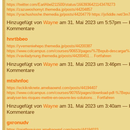
https://twitter.com/EarlAbel211500/status/1663936421143478273
https://zazuwoshomyt.themedia.jp/posts/44204857
https://yrachushoshe.themedia.jp/posts/44204779
https://jsfiddle.net/
Hinzugefügt von
Wayne
am 31. Mai 2023 um 5:57pm — 
Kommentare
hnrtbbeo
https://yvemeniwhepo.themedia.jp/posts/44200387
https://www.colcampus.com/courses/90653/pages/%7Bepub-descargar%
https://vaviladynung.themedia.jp/posts/44200451…
Fortfahren
Hinzugefügt von
Wayne
am 31. Mai 2023 um 3:46pm — 
Kommentare
mtshnfoc
https://eckikniknete.amebaownd.com/posts/44194407
https://www.colcampus.com/courses/90765/pages/download-pdf-%7Bepu
analyser-les-risques-mettre-en-oeuvre-les-solutions…
Fortfahren
Hinzugefügt von
Wayne
am 31. Mai 2023 um 3:40am — 
Kommentare
gxronudv
https://rajathogujung.amebaownd.com/posts/44194033