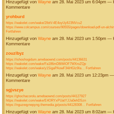
Hinzugefügt von
Wayne
am 28. Mai 2023 um 6:04pm — 
Kommentare
yrohburd
https://wakelet.com/wake/2IbtV-4E4oyUy8J3NVcu2
https://www.colcampus.com/courses/90555/pages/download-pdf-un-alchi
Fortfahren
Hinzugefügt von
Wayne
am 28. Mai 2023 um 1:50pm — 
Kommentare
zouzlbyz
https://ishoshogidum.amebaownd.com/posts/44136631
https://wakelet.com/wake/Fa186mD8iWiOF7WXroZQp
https://wakelet.com/wake/y1SigaPAowF34iHGlz9Ia…
Fortfahren
Hinzugefügt von
Wayne
am 28. Mai 2023 um 12:23pm —
Kommentare
sgjvszye
https://ghochacorolu.amebaownd.com/posts/44127927
https://wakelet.com/wake/E4ORYxPUatYJJa0ehDSzn
https://nguzeqynepyng.themedia.jp/posts/44128308…
Fortfahren
Hinzugefügt von
Wayne
am 28. Mai 2023 um 8:02am — 