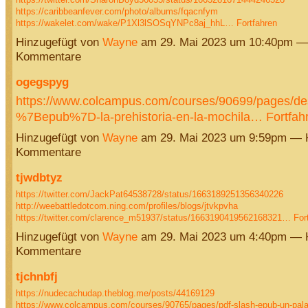
https://caribbeanfever.com/photo/albums/fqacnfym
https://wakelet.com/wake/P1Xl3lSOSqYNPc8aj_hhL…
Fortfahren
Hinzugefügt von
Wayne
am 29. Mai 2023 um 10:40pm —
Kommentare
ogegspyg
https://www.colcampus.com/courses/90699/pages/des
%7Bepub%7D-la-prehistoria-en-la-mochila…
Fortfah
Hinzugefügt von
Wayne
am 29. Mai 2023 um 9:59pm — 
Kommentare
tjwdbtyz
https://twitter.com/JackPat64538728/status/1663189251356340226
http://weebattledotcom.ning.com/profiles/blogs/jtvkpvha
https://twitter.com/clarence_m51937/status/1663190419562168321…
For
Hinzugefügt von
Wayne
am 29. Mai 2023 um 4:40pm — 
Kommentare
tjchnbfj
https://nudecachudap.theblog.me/posts/44169129
https://www.colcampus.com/courses/90765/pages/pdf-slash-epub-un-palai