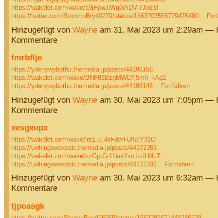
https://wakelet.com/wake/a9jFzwJjWqGADVi7JwcsI
https://twitter.com/SocorroBry40279/status/1663703565779476480…
For
Hinzugefügt von
Wayne
am 31. Mai 2023 um 2:29am — 
Kommentare
fmrbflje
https://ydenywybothu.themedia.jp/posts/44193156
https://wakelet.com/wake/BNF83BzgMWLYj5mh_kAg2
https://ydenywybothu.themedia.jp/posts/44193145…
Fortfahren
Hinzugefügt von
Wayne
am 30. Mai 2023 um 7:05pm — 
Kommentare
xesgxupx
https://wakelet.com/wake/lrz1-u_4eFawTUI5cY31O
https://uwhingowexeck.themedia.jp/posts/44172353
https://wakelet.com/wake/zzGptGr1NmI2so1zdLMuT
https://uwhingowexeck.themedia.jp/posts/44172332…
Fortfahren
Hinzugefügt von
Wayne
am 30. Mai 2023 um 6:32am — 
Kommentare
tjpoasgk
https://twitter.com/SharonBoyd56055/status/1663281671444246528