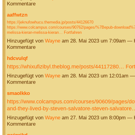
Kommentare
aaffwtzn
https://jeknufowhucu.themedia.jp/posts/44126670
https://www.colcampus.com/courses/90762/pages/%7Bepub-download%7D-
melissa-kieran-melissa-kieran…
Fortfahren
Hinzugefügt von
Wayne
am 28. Mai 2023 um 7:09am — 
Kommentare
hdcvulqf
https://whixufizibyl.theblog.me/posts/44117280…
For
Hinzugefügt von
Wayne
am 28. Mai 2023 um 12:01am —
Kommentare
smaolkko
https://www.colcampus.com/courses/90609/pages/do
and-they-lived-by-steven-salvatore-steven-salvatore
Hinzugefügt von
Wayne
am 27. Mai 2023 um 8:00pm — 
Kommentare
ewjnrjkd