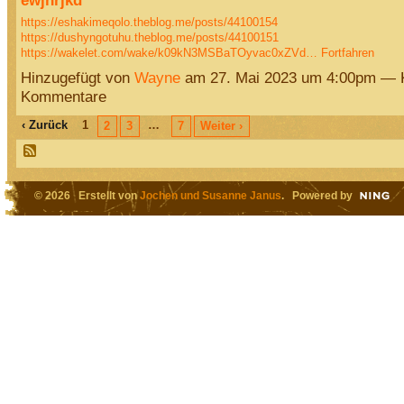
https://eshakimeqolo.theblog.me/posts/44100154
https://dushyngotuhu.theblog.me/posts/44100151
https://wakelet.com/wake/k09kN3MSBaTOyvac0xZVd…
Fortfahren
Hinzugefügt von
Wayne
am 27. Mai 2023 um 4:00pm — 
Kommentare
‹ Zurück
1
…
2
3
7
Weiter ›
© 2026 Erstellt von
Jochen und Susanne Janus
. Powered by