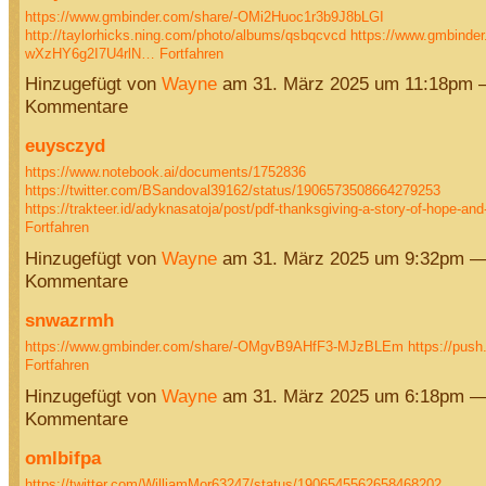
https://www.gmbinder.com/share/-OMi2Huoc1r3b9J8bLGI
http://taylorhicks.ning.com/photo/albums/qsbqcvcd
https://www.gmbinder
wXzHY6g2I7U4rlN…
Fortfahren
Hinzugefügt von
Wayne
am 31. März 2025 um 11:18pm 
Kommentare
euysczyd
https://www.notebook.ai/documents/1752836
https://twitter.com/BSandoval39162/status/1906573508664279253
https://trakteer.id/adyknasatoja/post/pdf-thanksgiving-a-story-of-hope-an
Fortfahren
Hinzugefügt von
Wayne
am 31. März 2025 um 9:32pm —
Kommentare
snwazrmh
https://www.gmbinder.com/share/-OMgvB9AHfF3-MJzBLEm
https://push
Fortfahren
Hinzugefügt von
Wayne
am 31. März 2025 um 6:18pm —
Kommentare
omlbifpa
https://twitter.com/WilliamMor63247/status/1906545562658468202