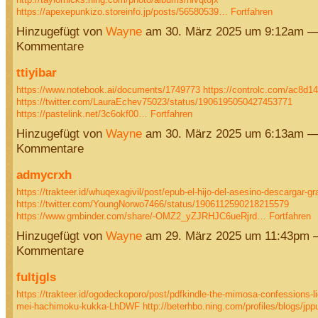
https://apexepunkizo.storeinfo.jp/posts/56580539…
Fortfahren
Hinzugefügt von
Wayne
am 30. März 2025 um 9:12am —
Kommentare
ttiyibar
https://www.notebook.ai/documents/1749773
https://controlc.com/ac8d1
https://twitter.com/LauraEchev75023/status/1906195050427453771
https://pastelink.net/3c6okf00…
Fortfahren
Hinzugefügt von
Wayne
am 30. März 2025 um 6:13am —
Kommentare
admycrxh
https://trakteer.id/whuqexagivil/post/epub-el-hijo-del-asesino-descargar-gr
https://twitter.com/YoungNorwo7466/status/1906112590218215579
https://www.gmbinder.com/share/-OMZ2_yZJRHJC6ueRjrd…
Fortfahren
Hinzugefügt von
Wayne
am 29. März 2025 um 11:43pm 
Kommentare
fultjgls
https://trakteer.id/ogodeckoporo/post/pdfkindle-the-mimosa-confessions-li
mei-hachimoku-kukka-LhDWF
http://beterhbo.ning.com/profiles/blogs/j