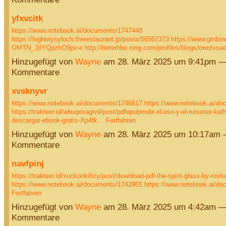
yfxvcitk
https://www.notebook.ai/documents/1747448
https://loghiwysyloch.therestaurant.jp/posts/56567373
https://www.gmbin
OMTN_JjIYQpzhO9pv-e
http://beterhbo.ning.com/profiles/blogs/owotvs
Hinzugefügt von
Wayne
am 28. März 2025 um 9:41pm —
Kommentare
xvsknyvr
https://www.notebook.ai/documents/1746617
https://www.notebook.ai/d
https://trakteer.id/whuqexagivil/post/pdfepubmobi-el-oso-y-el-ruisenor-kat
descargar-ebook-gratis-Xp4fk…
Fortfahren
Hinzugefügt von
Wayne
am 28. März 2025 um 10:17am 
Kommentare
navfpinj
https://trakteer.id/xuckonkifizy/post/download-pdf-the-spirit-glass-by-ros
https://www.notebook.ai/documents/1742901
https://www.notebook.ai/d
Fortfahren
Hinzugefügt von
Wayne
am 28. März 2025 um 4:42am —
Kommentare