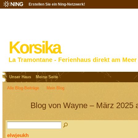
Erstellen Sie ein Ning-Netzwerk!
Korsika
La Tramontane - Ferienhaus direkt am Meer
Unser Haus
Meine Seite
Alle Blog-Beiträge
Mein Blog
Blog von Wayne – März 2025 a
elwjeukh