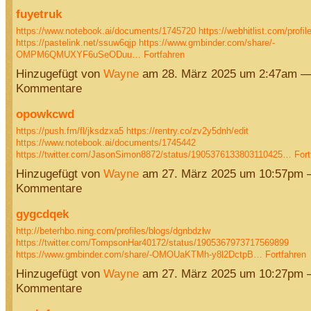
fuyetruk
https://www.notebook.ai/documents/1745720
https://webhitlist.com/profile
https://pastelink.net/ssuw6qjp
https://www.gmbinder.com/share/-
OMPM6QMUXYF6uSeODuu…
Fortfahren
Hinzugefügt von
Wayne
am 28. März 2025 um 2:47am —
Kommentare
opowkcwd
https://push.fm/fl/jksdzxa5
https://rentry.co/zv2y5dnh/edit
https://www.notebook.ai/documents/1745442
https://twitter.com/JasonSimon8872/status/1905376133803110425…
Fort
Hinzugefügt von
Wayne
am 27. März 2025 um 10:57pm 
Kommentare
gygcdqek
http://beterhbo.ning.com/profiles/blogs/dgnbdzlw
https://twitter.com/TompsonHar40172/status/1905367973717569899
https://www.gmbinder.com/share/-OMOUaKTMh-y8l2DctpB…
Fortfahren
Hinzugefügt von
Wayne
am 27. März 2025 um 10:27pm 
Kommentare