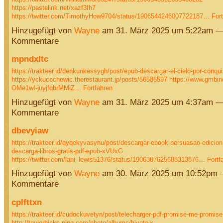
https://pastelink.net/xazf3fh7
https://twitter.com/TimothyHow9704/status/1906544246007722187…
For
Hinzugefügt von
Wayne
am 31. März 2025 um 5:22am —
Kommentare
mpndxltc
https://trakteer.id/denkunkessygh/post/epub-descargar-el-cielo-por-conquis
https://yckucochewic.therestaurant.jp/posts/56586597
https://www.gmbin
OMe1wI-juyjfqbrMMiZ…
Fortfahren
Hinzugefügt von
Wayne
am 31. März 2025 um 4:37am —
Kommentare
dbevyiaw
https://trakteer.id/qyqekyvasynu/post/descargar-ebook-persuasao-edicion
descarga-libros-gratis-pdf-epub-xVUxG
https://twitter.com/lani_lewis51376/status/1906387625688313876…
Fortf
Hinzugefügt von
Wayne
am 30. März 2025 um 10:52pm 
Kommentare
cplfttxn
https://trakteer.id/cudockuvetyn/post/telecharger-pdf-promise-me-promis
http://taylorhicks.ning.com/photo/albums/hivqtojx