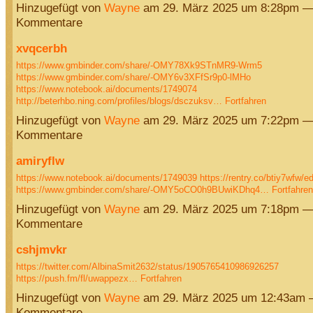
Hinzugefügt von
Wayne
am 29. März 2025 um 8:28pm —
Kommentare
xvqcerbh
https://www.gmbinder.com/share/-OMY78Xk9STnMR9-Wrm5
https://www.gmbinder.com/share/-OMY6v3XFfSr9p0-lMHo
https://www.notebook.ai/documents/1749074
http://beterhbo.ning.com/profiles/blogs/dsczuksv…
Fortfahren
Hinzugefügt von
Wayne
am 29. März 2025 um 7:22pm —
Kommentare
amiryflw
https://www.notebook.ai/documents/1749039
https://rentry.co/btiy7wfw/ed
https://www.gmbinder.com/share/-OMY5oCO0h9BUwiKDhq4…
Fortfahren
Hinzugefügt von
Wayne
am 29. März 2025 um 7:18pm —
Kommentare
cshjmvkr
https://twitter.com/AlbinaSmit2632/status/1905765410986926257
https://push.fm/fl/uwappezx…
Fortfahren
Hinzugefügt von
Wayne
am 29. März 2025 um 12:43am 
Kommentare