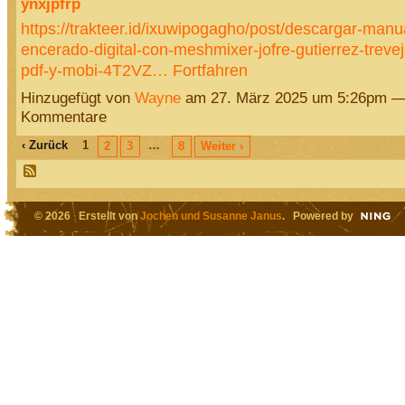
ynxjpfrp
https://trakteer.id/ixuwipogagho/post/descargar-manu
encerado-digital-con-meshmixer-jofre-gutierrez-trevej
pdf-y-mobi-4T2VZ…
Fortfahren
Hinzugefügt von
Wayne
am 27. März 2025 um 5:26pm —
Kommentare
‹ Zurück
1
…
2
3
8
Weiter ›
© 2026 Erstellt von
Jochen und Susanne Janus
. Powered by