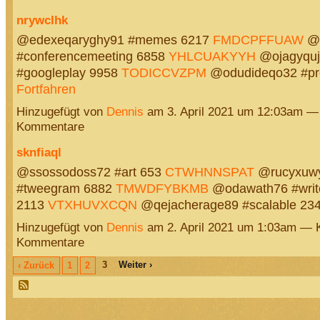
nrywclhk
@edexeqaryghy91 #memes 6217
FMDCPFFUAW
@i
#conferencemeeting 6858
YHLCUAKYYH
@ojagyquj
#googleplay 9958
TODICCVZPM
@odudideqo32 #pr
Fortfahren
Hinzugefügt von
Dennis
am 3. April 2021 um 12:03am —
Kommentare
sknfiaql
@ssossodoss72 #art 653
CTWHNNSPAT
@rucyxuw
#tweegram 6882
TMWDFYBKMB
@odawath76 #write
2113
VTXHUVXCQN
@qejacherage89 #scalable 2
Hinzugefügt von
Dennis
am 2. April 2021 um 1:03am — 
Kommentare
3
Weiter ›
‹ Zurück
1
2