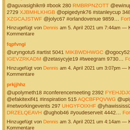
@aguvasighikn9 #book 280
RMBRPNZOTT
@ewinup
2729
XJBMHLKHGB
@opigedynk76 #stanleycup 34
XZGCAJSTWF
@jolyc67 #orlandovenue 9859…
For
Hinzugefügt von
Dennis
am 5. April 2021 um 7:44am — 
Kommentare
fqpfvngi
@uryngotu5 #artist 5041
MIKBWDHWGC
@ogocy52
IGEVZRKADM
@zetasycyje19 #tweegram 9730…
Fo
Hinzugefügt von
Dennis
am 4. April 2021 um 3:07pm — 
Kommentare
prkjjhhz
@upolymeth18 #conferencemeeting 2392
FYEHJDJ
@efakitexif41 #inspiration 515
AQCBFPQVWG
@upi
#networkingevents 297
UHGYFOIXHF
@yhawississi
DRZELQEAVH
@ughob46 #youdeserveit 4442…
For
Hinzugefügt von
Dennis
am 3. April 2021 um 4:14am — 
Kommentare