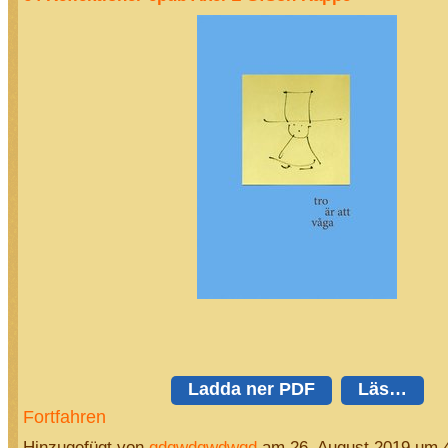
Ladda ner PDF
Läs…
Fortfahren
Hinzugefügt von
qdqwdqwdwqd
am 26. August 2019 um 