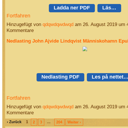
Ladda ner PDF
Läs…
Fortfahren
Hinzugefügt von
qdqwdqwdwqd
am 26. August 2019 um 
Kommentare
Nedlasting John Ajvide Lindqvist Människohamn Epu
Nedlasting PDF
Les på nettet
Fortfahren
Hinzugefügt von
qdqwdqwdwqd
am 26. August 2019 um 
Kommentare
‹ Zurück
1
…
2
3
204
Weiter ›