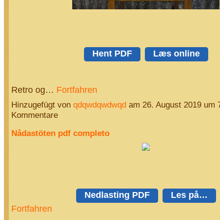
Hent PDF
Læs online
Retro og…
Fortfahren
Hinzugefügt von
qdqwdqwdwqd
am 26. August 2019 um 
Kommentare
Nådastöten pdf completo
Nedlasting PDF
Les på…
Fortfahren