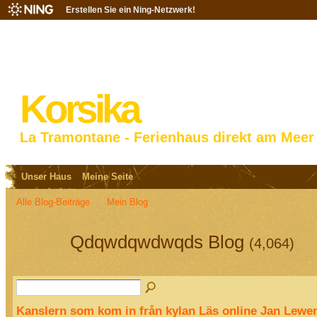
Erstellen Sie ein Ning-Netzwerk!
Korsika
La Tramontane - Ferienhaus direkt am Meer
Unser Haus
Meine Seite
Alle Blog-Beiträge
Mein Blog
Qdqwdqwdwqds Blog
(4,064)
Kanslern som kom in från kylan Läs online Jan Lew