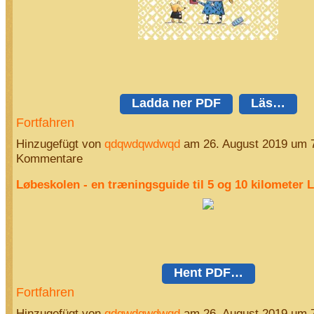
Ladda ner PDF
Läs…
Fortfahren
Hinzugefügt von
qdqwdqwdwqd
am 26. August 2019 um 
Kommentare
Løbeskolen - en træningsguide til 5 og 10 kilometer 
Hent PDF…
Fortfahren
Hinzugefügt von
qdqwdqwdwqd
am 26. August 2019 um 