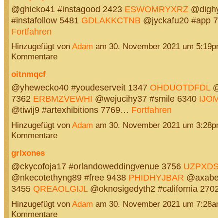
@ghicko41 #instagood 2423
ESWOMRYXRZ
@dighy
#instafollow 5481
GDLAKKCTNB
@jyckafu20 #app 
Fortfahren
Hinzugefügt von
Adam
am 30. November 2021 um 5:19p
Kommentare
oitnmqcf
@yhewecko40 #youdeserveit 1347
OHDUOTDFDL
@
7362
ERBMZVEWHI
@wejucihy37 #smile 6340
IJO
@tiwij9 #artexhibitions 7769…
Fortfahren
Hinzugefügt von
Adam
am 30. November 2021 um 3:28p
Kommentare
grlxones
@ckycofoja17 #orlandoweddingvenue 3756
UZPXD
@nkecotethyng89 #free 9438
PHIDHYJBAR
@axabe5
3455
QREAOLGIJL
@oknosigedyth2 #california 27
Hinzugefügt von
Adam
am 30. November 2021 um 7:28a
Kommentare