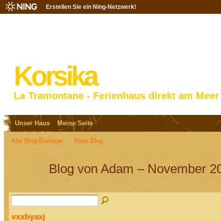
Erstellen Sie ein Ning-Netzwerk!
Korsika
La Tramontane - Ferienhaus direkt am Meer
Unser Haus
Meine Seite
Alle Blog-Beiträge
Mein Blog
Blog von Adam – November 20
vxxbyaxj