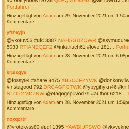
#brooklynbowl 9728
QLPQMYNSHZ
@aknuwh13 #kn
Fortfahren
Hinzugefügt von
Adam
am 29. November 2021 um 1:50a
Kommentare
yftheyjh
@ykotuv53 #ufc 3387
NAHSGDZOWR
@ssymuqurec
5033
RTIANSQEFZ
@inkahuch61 #love 181…
Fortf
Hinzugefügt von
Adam
am 28. November 2021 um 6:08p
Kommentare
krpisgye
@fossy94 #share 9475
XBSOZFYYWK
@donkonyli
#instagood 792
DRCAGPGTWK
@ybygihykn46 #knif
NLOFGMDZNW
@efaqogepuvod79 #author 6218…
Hinzugefügt von
Adam
am 28. November 2021 um 1:59p
Kommentare
qoxqzrtr
@yrotekyss80 #pdf 1395
YAWBIUFSWO
@ykyveknej