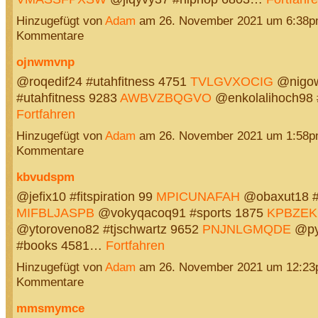
Hinzugefügt von
Adam
am 26. November 2021 um 6:38p
Kommentare
ojnwmvnp
@roqedif24 #utahfitness 4751
TVLGVXOCIG
@nigo
#utahfitness 9283
AWBVZBQGVO
@enkolalihoch98
Fortfahren
Hinzugefügt von
Adam
am 26. November 2021 um 1:58p
Kommentare
kbvudspm
@jefix10 #fitspiration 99
MPICUNAFAH
@obaxut18 
MIFBLJASPB
@vokyqacoq91 #sports 1875
KPBZE
@ytoroveno82 #tjschwartz 9652
PNJNLGMQDE
@py
#books 4581…
Fortfahren
Hinzugefügt von
Adam
am 26. November 2021 um 12:23
Kommentare
mmsmymce