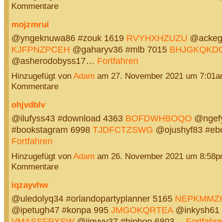
Kommentare
mojzmrui
@yngeknuwa86 #zouk 1619
RVYHXHZUZU
@ackeg7
KJFPNZPCEH
@gaharyv36 #mlb 7015
BHJGKQKD
@asherodobyss17…
Fortfahren
Hinzugefügt von
Adam
am 27. November 2021 um 7:01a
Kommentare
ohjvdblv
@ilufyss43 #download 4363
BOFDWHBOQO
@ngefy
#bookstagram 6998
TJDFCTZSWG
@ojushyf83 #eb
Fortfahren
Hinzugefügt von
Adam
am 26. November 2021 um 8:58p
Kommentare
iqzayvhw
@uledolyq34 #orlandopartyplanner 5165
NEPKMMZ
@ipetugh47 #konpa 995
JMGOKQRTEA
@inkysh61 
VMASSFPXSW
@jiqyvy37 #hiphop 6803…
Fortfahr