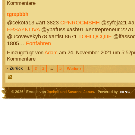
Kommentare
tgtxpbbh
@cekota13 #art 3823
CPNROCMSHH
@syfoja21 #ar
FRSAYNLIVA
@ybafussixash91 #entrepreneur 2270
@ucovevekyb78 #artist 8671
TOHLQCQIIE
@ifassod
1805…
Fortfahren
Hinzugefügt von
Adam
am 24. November 2021 um 5:52p
Kommentare
‹ Zurück
1
…
2
3
5
Weiter ›
© 2026 Erstellt von
Jochen und Susanne Janus
. Powered by