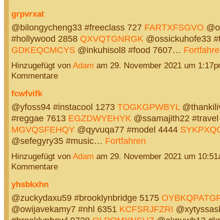
grpvrxat
@bilongycheng33 #freeclass 727
FARTXFSGVO
@oj
#hollywood 2858
QXVQTGNRGK
@ossickuhofe33 #
GDKEQCMCYS
@inkuhisol8 #food 7607…
Fortfahr
Hinzugefügt von
Adam
am 29. November 2021 um 1:17p
Kommentare
fcwfvifk
@yfoss94 #instacool 1273
TOGKGPWBYL
@thankil
#reggae 7613
EGZDWYEHYK
@ssamajith22 #travel
MGVQSFEHQY
@qyvuqa77 #model 4444
SYKPXQ
@sefegyry35 #music…
Fortfahren
Hinzugefügt von
Adam
am 29. November 2021 um 10:51
Kommentare
yhsbkxhn
@zuckydaxu59 #brooklynbridge 5175
OYBKQPATG
@owijavekamy7 #nhl 6351
KCFSRJFZRI
@xytyssas