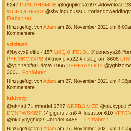
6247
DJAURHSMRE
@ngupikekaxi97 #download 2
WOIEQCBHXG
@shylingubuss60 #orlandowedding
Fortfahren
Hinzugefügt von
Adam
am 28. November 2021 um 6:00a
Kommentare
veiehaxb
@bykyx9 #life 4157
LMQKHFBLDL
@cenesys26 #bro
PYNMKGYXPB
@knoxipiva22 #instagram 8608
LTM
@ygonebif89 #love 1965
OEHFTAKOOY
@yghizomos
360…
Fortfahren
Hinzugefügt von
Adam
am 27. November 2021 um 4:36p
Kommentare
kzkivxcy
@eknadi71 #model 3727
GRFBOIVIZE
@otukypo1 #t
DQNTWSKIBF
@igigurulukn8 #illustrator 610
VFTC
@nkidypyghiq29 #model 4486…
Fortfahren
Hinzugefügt von
Adam
am 27. November 2021 um 12:55