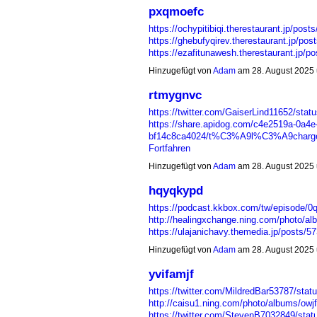
pxqmoefc
https://ochypitibiqi.therestaurant.jp/pos
https://ghebufyqirev.therestaurant.jp/po
https://ezafitunawesh.therestaurant.jp/
Hinzugefügt von
Adam
am 28. August 2025
rtmygnvc
https://twitter.com/GaiserLind11652/sta
https://share.apidog.com/c4e2519a-0a4e
bf14c8ca4024/t%C3%A9l%C3%A9charger-
Fortfahren
Hinzugefügt von
Adam
am 28. August 2025
hqyqkypd
https://podcast.kkbox.com/tw/episod
http://healingxchange.ning.com/photo/al
https://ulajanichavy.themedia.jp/posts/
Hinzugefügt von
Adam
am 28. August 2025
yvifamjf
https://twitter.com/MildredBar53787/st
http://caisu1.ning.com/photo/albums/owj
https://twitter.com/StevenB7032849/st