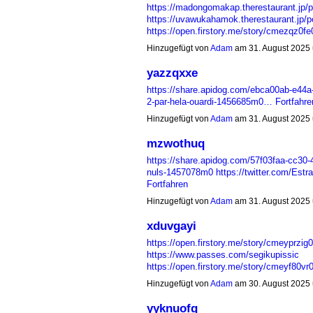
https://madongomakap.therestaurant.jp/
https://uvawukahamok.therestaurant.jp/
https://open.firstory.me/story/cmezqz0f
Hinzugefügt von
Adam
am 31. August 2025
yazzqxxe
https://share.apidog.com/ebca00ab-e44a-
2-par-hela-ouardi-1456685m0…
Fortfahre
Hinzugefügt von
Adam
am 31. August 2025
mzwothuq
https://share.apidog.com/57f03faa-cc30-4d
nuls-1457078m0
https://twitter.com/E
Fortfahren
Hinzugefügt von
Adam
am 31. August 2025
xduvgayi
https://open.firstory.me/story/cmeyprz
https://www.passes.com/segikupissic
https://open.firstory.me/story/cmeyf80
Hinzugefügt von
Adam
am 30. August 2025
yyknuofq