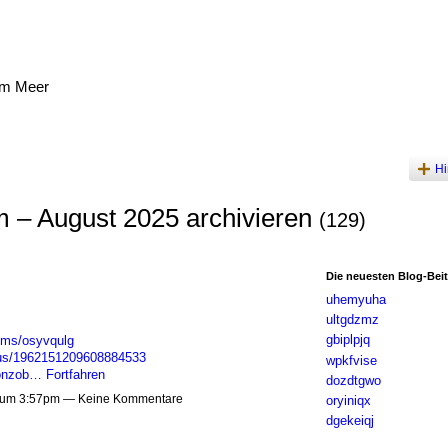
am Meer
Hi
 – August 2025 archivieren
(129)
Die neuesten Blog-Bei
uhemyuha
ultgdzmz
gbiplpjq
bums/osyvqulg
atus/1962151209608884533
wpkfvise
jonzob…
Fortfahren
dozdtgwo
 um 3:57pm — Keine Kommentare
oryiniqx
dgekeiqj