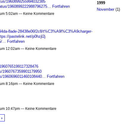
tatus/1960899255994032385
1999
status/1960899222988796275…
Fortfahren
November
(1)
 um 5:02am — Keine Kommentare
1f-44da-8ade-28438e06f2c8/t%C3%A9l%C3%A9charger-
ttps://pastelink.net/p0hzjl2j
75/…
Fortfahren
 um 12:02am — Keine Kommentare
s/1960765199117328476
tus/1960767359901179950
atus/1960696011460108440…
Fortfahren
 um 8:16pm — Keine Kommentare
 um 10:47pm — Keine Kommentare
 ›