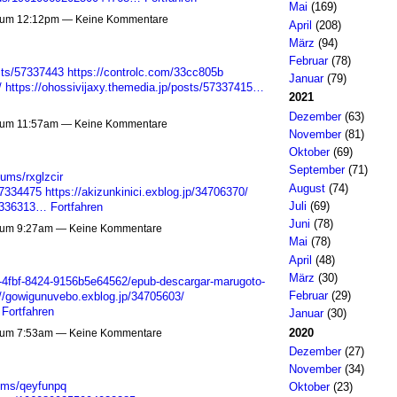
Mai
(169)
 um 12:12pm — Keine Kommentare
April
(208)
März
(94)
Februar
(78)
sts/57337443
https://controlc.com/33cc805b
Januar
(79)
/
https://ohossivijaxy.themedia.jp/posts/57337415…
2021
Dezember
(63)
 um 11:57am — Keine Kommentare
November
(81)
Oktober
(69)
September
(71)
ums/rxglzcir
August
(74)
57334475
https://akizunkinici.exblog.jp/34706370/
Juli
(69)
57336313…
Fortfahren
Juni
(78)
 um 9:27am — Keine Kommentare
Mai
(78)
April
(48)
März
(30)
-4fbf-8424-9156b5e64562/epub-descargar-marugoto-
Februar
(29)
://gowigunuvebo.exblog.jp/34705603/
Fortfahren
Januar
(30)
2020
 um 7:53am — Keine Kommentare
Dezember
(27)
November
(34)
bums/qeyfunpq
Oktober
(23)