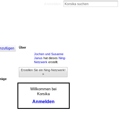
Anmelden
Über
nzufügen
Jochen und Susanne
Janus
hat dieses
Ning-
Netzwerk
erstellt.
Erstellen Sie ein Ning-Netzwerk!
»
träge
Willkommen bei
Korsika
Anmelden