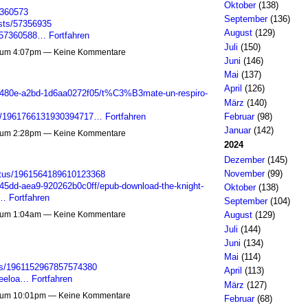
Oktober
(138)
7360573
September
(136)
osts/57356935
August
(129)
s/57360588…
Fortfahren
Juli
(150)
 um 4:07pm — Keine Kommentare
Juni
(146)
Mai
(137)
April
(126)
4-480e-a2bd-1d6aa0272f05/t%C3%B3mate-un-respiro-
März
(140)
tus/1961766131930394717…
Fortfahren
Februar
(98)
Januar
(142)
 um 2:28pm — Keine Kommentare
2024
Dezember
(145)
November
(99)
tatus/1961564189610123368
-45dd-aea9-920262b0c0ff/epub-download-the-knight-
Oktober
(138)
0…
Fortfahren
September
(104)
 um 1:04am — Keine Kommentare
August
(129)
Juli
(144)
Juni
(134)
Mai
(114)
tus/1961152967857574380
April
(113)
qeeloa…
Fortfahren
März
(127)
 um 10:01pm — Keine Kommentare
Februar
(68)