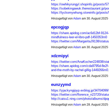
https://owhikyrungyl.shopinfo.jp/posts/5
https://sobekingawuk.therestaurant.jp/p
https://tyckomywhung.storeinfo.jp/post
Hinzugefügt von
Adam
am 30. August 2025
epcogjqp
https://share.apidog.com/ac6d12bf-912
mindfulness-leer-el-libro-pdf-1450353m0
https://twitter.com/MargaritaJ9138/sta
Hinzugefügt von
Adam
am 30. August 2025
xdzmipyi
https://twitter.com/AnaKocher224838/s
https://share.apidog.com/cda9795d-8e2f
and-the-moth-by-rachel-gillig-1449266m
Hinzugefügt von
Adam
am 30. August 2025
eunzyymd
https://yjackyngipyp.exblog.jp/34704099/
https://twitter.com/florence_n23720/sta
http://caisu1.ning.com/photo/albums/dp
Hinzugefügt von
Adam
am 28. August 2025