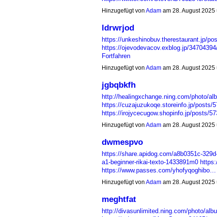
Hinzugefügt von
Adam
am 28. August 2025
ldrwrjod
https://unkeshinobuv.therestaurant.jp/po
https://ojevodevacov.exblog.jp/34704394
Fortfahren
Hinzugefügt von
Adam
am 28. August 2025
jgbqbkfh
http://healingxchange.ning.com/photo/alb
https://cuzajuzukoqe.storeinfo.jp/posts/
https://irojycecugow.shopinfo.jp/posts/
Hinzugefügt von
Adam
am 28. August 2025
dwmespvo
https://share.apidog.com/a8b0351c-329d
a1-beginner-rikai-texto-1433891m0
https
https://www.passes.com/yhofyqoghibo…
Hinzugefügt von
Adam
am 28. August 2025
meghtfat
http://divasunlimited.ning.com/photo/al