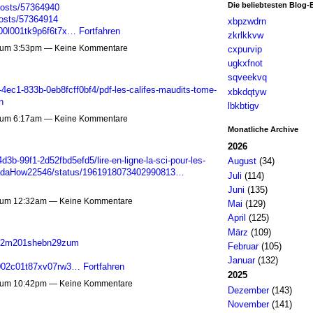
Die beliebtesten Blog-
posts/57364940
posts/57364914
xbpzwdrn
e00l001tk9p6f6t7x…
Fortfahren
zkrlkkvw
 um 3:53pm — Keine Kommentare
cxpurvip
ugkxfnot
sqveekvq
4ec1-833b-0eb8fcff0bf4/pdf-les-califes-maudits-tome-
xbkdqtyw
n
lbkbtigv
 um 6:17am — Keine Kommentare
Monatliche Archive
2026
3b-99f1-2d52fbd5efd5/lire-en-ligne-la-sci-pour-les-
August
(34)
stradaHow22546/status/1961918073402990813…
Juli
(114)
Juni
(135)
 um 12:32am — Keine Kommentare
Mai
(129)
April
(125)
März
(109)
ig02m201shebn29zum
Februar
(105)
Januar
(132)
vr002c01t87xv07rw3…
Fortfahren
2025
 um 10:42pm — Keine Kommentare
Dezember
(143)
November
(141)