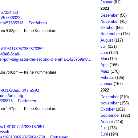
Januar
(81)
2023
ts/57334363
Dezember
(56)
sts/57336322
November
(45)
posts/57335318…
Fortfahren
Oktober
(56)
 um 9:02pm — Keine Kommentare
September
(118)
August
(117)
Juli
(121)
tus/1961118957382873359
Juni
(132)
-40e8-8ca9-
Mai
(119)
pdf-king-astor-the-second-dilemma-1425769m0…
April
(166)
März
(178)
 um 7:46pm — Keine Kommentare
Februar
(196)
Januar
(167)
2022
e/0qRQ1XAhdoIdXzmSfO
bums/arncjafg
Dezember
(210)
57338875…
Fortfahren
November
(158)
 um 1:47pm — Keine Kommentare
Oktober
(182)
September
(192)
August
(214)
atus/1961007227835187651
Juli
(178)
fzwvk
Juni
(194)
atus/1961006920250044768…
Fortfahren