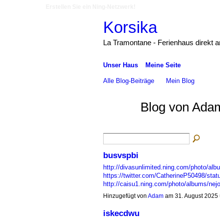
Erstellen Sie ein Ning-Netzwerk!
Korsika
La Tramontane - Ferienhaus direkt 
Unser Haus
Meine Seite
Alle Blog-Beiträge
Mein Blog
Blog von Adam
busvspbi
http://divasunlimited.ning.com/photo/al
https://twitter.com/CatherineP50498/st
http://caisu1.ning.com/photo/albums/ne
Hinzugefügt von
Adam
am 31. August 2025
iskecdwu