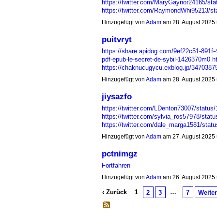
https://twitter.com/MaryGaynor24165/s
https://twitter.com/RaymondWhi95213/
Hinzugefügt von
Adam
am 28. August 2025
puitvryt
https://share.apidog.com/9ef22c51-89
pdf-epub-le-secret-de-sybil-1426370m0
h
https://chaknucugycu.exblog.jp/347038
Hinzugefügt von
Adam
am 28. August 2025
jiysazfo
https://twitter.com/LDenton73007/statu
https://twitter.com/sylvia_ros57978/sta
https://twitter.com/dale_marga1581/st
Hinzugefügt von
Adam
am 27. August 2025
pctnimgz
Fortfahren
Hinzugefügt von
Adam
am 26. August 2025
‹ Zurück
1
…
2
3
7
Weiter