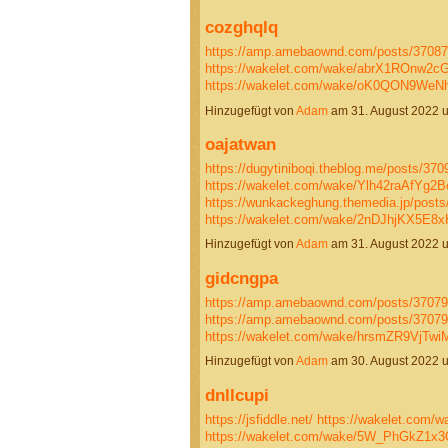
cozghqlq
https://amp.amebaownd.com/posts/3708
https://wakelet.com/wake/abrX1ROnw
https://wakelet.com/wake/oK0QON9W
Hinzugefügt von
Adam
am 31. August 2022 
oajatwan
https://dugytiniboqi.theblog.me/posts/37
https://wakelet.com/wake/Ylh42raAfYg
https://wunkackeghung.themedia.jp/post
https://wakelet.com/wake/2nDJhjKX5E
Hinzugefügt von
Adam
am 31. August 2022 
gidcngpa
https://amp.amebaownd.com/posts/3707
https://amp.amebaownd.com/posts/3707
https://wakelet.com/wake/hrsmZR9VjTw
Hinzugefügt von
Adam
am 30. August 2022 
dnllcupi
https://jsfiddle.net/
https://wakelet.com
https://wakelet.com/wake/5W_PhGkZ1x