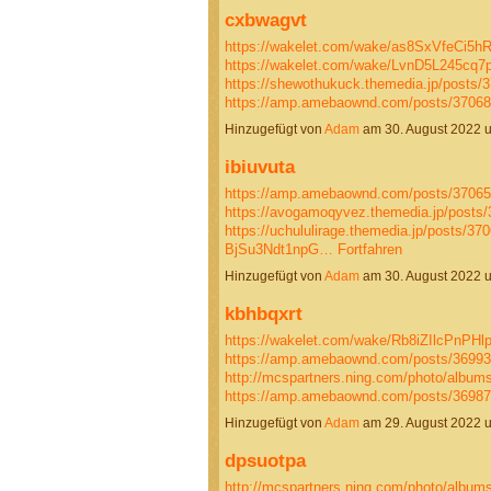
cxbwagvt
https://wakelet.com/wake/as8SxVfeCi5
https://wakelet.com/wake/LvnD5L245cq
https://shewothukuck.themedia.jp/posts/
https://amp.amebaownd.com/posts/3706
Hinzugefügt von
Adam
am 30. August 2022 
ibiuvuta
https://amp.amebaownd.com/posts/3706
https://avogamoqyvez.themedia.jp/posts
https://uchululirage.themedia.jp/posts/37
BjSu3Ndt1npG…
Fortfahren
Hinzugefügt von
Adam
am 30. August 2022 
kbhbqxrt
https://wakelet.com/wake/Rb8iZIlcPnPHl
https://amp.amebaownd.com/posts/3699
http://mcspartners.ning.com/photo/albums
https://amp.amebaownd.com/posts/3698
Hinzugefügt von
Adam
am 29. August 2022
dpsuotpa
http://mcspartners.ning.com/photo/albu