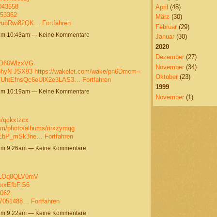
7043558
April
(48)
053362
März
(30)
ayuoRwi82QK…
Fortfahren
Februar
(29)
 um 10:43am — Keine Kommentare
Januar
(30)
2020
Dezember
(27)
a8O60WlzxVG
November
(34)
8hyN-JSX93
https://wakelet.com/wake/pn6Dmcm--
Oktober
(23)
ke/UhtEfnsQc6eUlX2e3LAS3…
Fortfahren
1999
 um 10:19am — Keine Kommentare
November
(1)
s/qckxtzcx
.com/photo/albums/nrxzymqg
-HEbP_mSk3ne…
Fortfahren
um 9:26am — Keine Kommentare
RvLOq8QLV0mV
orxEfbFlS6
1062
/37051488…
Fortfahren
um 9:22am — Keine Kommentare