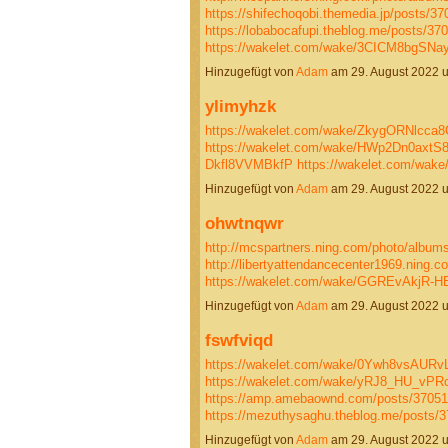
https://shifechoqobi.themedia.jp/posts/3
https://lobabocafupi.theblog.me/posts/37
https://wakelet.com/wake/3CICM8bgSN
Hinzugefügt von
Adam
am 29. August 2022
ylimyhzk
https://wakelet.com/wake/ZkygORNlcc
https://wakelet.com/wake/HWp2Dn0axtS
Dkfl8VVMBkfP
https://wakelet.com/wa
Hinzugefügt von
Adam
am 29. August 2022
ohwtnqwr
http://mcspartners.ning.com/photo/album
http://libertyattendancecenter1969.ning
https://wakelet.com/wake/GGREvAkjR
Hinzugefügt von
Adam
am 29. August 2022 
fswfviqd
https://wakelet.com/wake/0Ywh8vsAU
https://wakelet.com/wake/yRJ8_HU_vPR
https://amp.amebaownd.com/posts/3705
https://mezuthysaghu.theblog.me/posts
Hinzugefügt von
Adam
am 29. August 2022 