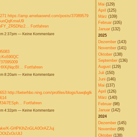
Mai
(129)
April
(125)
7271
https://amp.amebaownd.com/posts/37089579
März
(109)
2cGunQqKmwU9
Februar
(105)
eNhFY_ZR5DNz2…
Fortfahren
Januar
(132)
um 2:37pm — Keine Kommentare
2025
Dezember
(143)
November
(141)
095083
Oktober
(138)
2BcKo590QC
September
(136)
s/37095009
August
(129)
8xHXKjNqcBI…
Fortfahren
Juli
(150)
um 8:20am — Keine Kommentare
Juni
(146)
Mai
(137)
April
(126)
9653
http://beterhbo.ning.com/profiles/blogs/luwqbglk
März
(140)
9614
iM34i7ESph…
Fortfahren
Februar
(98)
Januar
(142)
um 4:32pm — Keine Kommentare
2024
Dezember
(145)
/wake/K-GHPKlhZnGLA0OrAZJuj
November
(99)
3OOtZxOcUtJ
Oktober
(138)