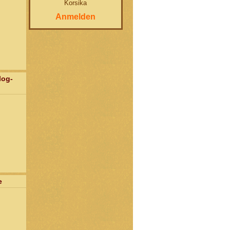
Korsika
Anmelden
log-
e