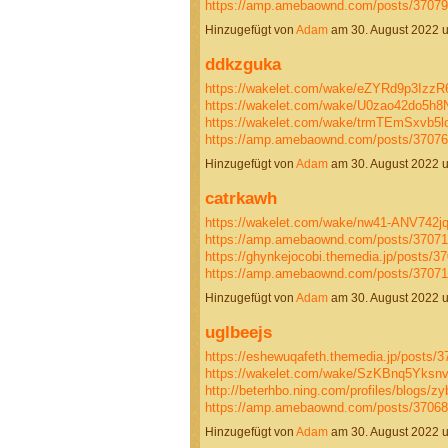
https://amp.amebaownd.com/posts/3707
Hinzugefügt von
Adam
am 30. August 2022 
ddkzguka
https://wakelet.com/wake/eZYRd9p3Izz
https://wakelet.com/wake/U0zao42do5h
https://wakelet.com/wake/trmTEmSxvb5
https://amp.amebaownd.com/posts/3707
Hinzugefügt von
Adam
am 30. August 2022 
catrkawh
https://wakelet.com/wake/nw41-ANV742
https://amp.amebaownd.com/posts/3707
https://ghynkejocobi.themedia.jp/posts/3
https://amp.amebaownd.com/posts/3707
Hinzugefügt von
Adam
am 30. August 2022
uglbeejs
https://eshewuqafeth.themedia.jp/posts/
https://wakelet.com/wake/SzKBnq5Yksnv
http://beterhbo.ning.com/profiles/blogs/zy
https://amp.amebaownd.com/posts/3706
Hinzugefügt von
Adam
am 30. August 2022 