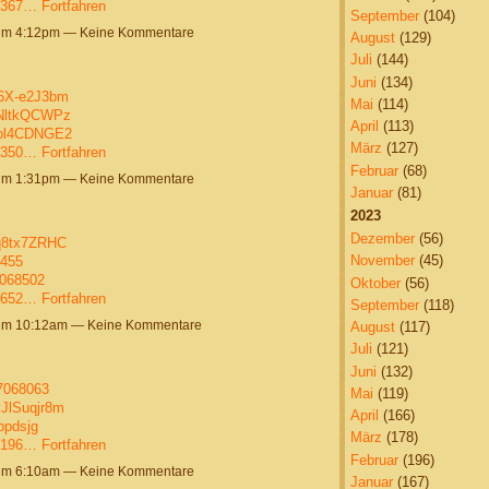
9367…
Fortfahren
September
(104)
um 4:12pm — Keine Kommentare
August
(129)
Juli
(144)
Juni
(134)
R6X-e2J3bm
Mai
(114)
8NltkQCWPz
April
(113)
lol4CDNGE2
März
(127)
6350…
Fortfahren
Februar
(68)
um 1:31pm — Keine Kommentare
Januar
(81)
2023
Dezember
(56)
jq8tx7ZRHC
November
(45)
1455
7068502
Oktober
(56)
1652…
Fortfahren
September
(118)
 um 10:12am — Keine Kommentare
August
(117)
Juli
(121)
Juni
(132)
37068063
Mai
(119)
JlSuqjr8m
April
(166)
bpdsjg
März
(178)
8196…
Fortfahren
Februar
(196)
um 6:10am — Keine Kommentare
Januar
(167)