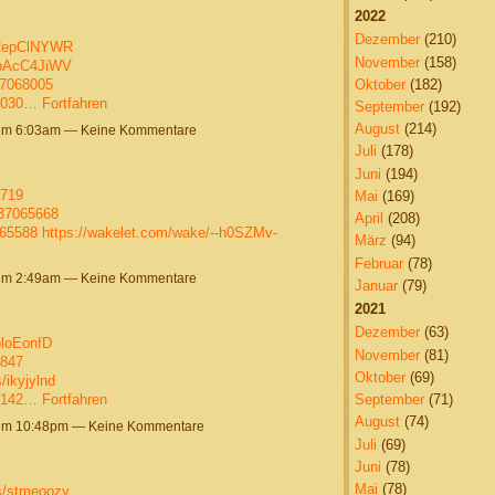
2022
Dezember
(210)
hRepClNYWR
November
(158)
7pAcC4JiWV
Oktober
(182)
37068005
8030…
Fortfahren
September
(192)
August
(214)
um 6:03am — Keine Kommentare
Juli
(178)
Juni
(194)
5719
Mai
(169)
/37065668
April
(208)
065588
https://wakelet.com/wake/--h0SZMv-
März
(94)
Februar
(78)
um 2:49am — Keine Kommentare
Januar
(79)
2021
Dezember
(63)
ploEonfD
November
(81)
3847
Oktober
(69)
/ikyjylnd
7142…
Fortfahren
September
(71)
August
(74)
 um 10:48pm — Keine Kommentare
Juli
(69)
Juni
(78)
Mai
(78)
ms/stmeoozy