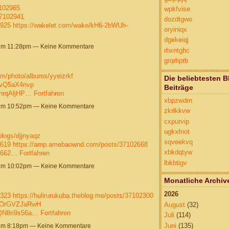
7102965
wpkfvise
37102941
dozdtgwo
2925
https://wakelet.com/wake/kH6-2bWUh-
oryiniqx
dgekeiqj
um 11:28pm — Keine Kommentare
rhxntghc
grqrhprb
om/photo/albums/yyeizrkf
Die beliebtesten B
YvQ5aX4nvp
Beiträge
-nrqAljHP…
Fortfahren
xbpzwdrn
 um 10:52pm — Keine Kommentare
zkrlkkvw
cxpurvip
ugkxfnot
blogs/djjnyaqz
sqveekvq
2619
https://amp.amebaownd.com/posts/37102668
xbkdqtyw
2662…
Fortfahren
lbkbtigv
 um 10:02pm — Keine Kommentare
Monatliche Archiv
2026
2323
https://hulirurukuba.theblog.me/posts/37102300
28OrGVZJaRwH
August
(32)
qQN8ri9s56a…
Fortfahren
Juli
(114)
Juni
(135)
um 8:18pm — Keine Kommentare