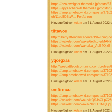
https://ezalowhighor.themedia.jp/posts/3
https://epyzachahiwh.themedia.jp/posts/
https://amp.amebaownd.com/posts/3710
ehN1bo8QBtW…
Fortfahren
Hinzugefügt von
Adam
am 31. August 2022 
tiltawou
http://libertyattendancecenter1969.ning.c
https://wakelet.com/wake/6eUxJ-erMAN
https://wakelet.com/wake/Lai_AuE4QjzB
Hinzugefügt von
Adam
am 31. August 2022
yqcegxas
http://weebattledotcom.ning.com/profiles/
https://amp.amebaownd.com/posts/3710
https://amp.amebaownd.com/posts/3710
Hinzugefügt von
Adam
am 31. August 2022
omfirmcu
https://amp.amebaownd.com/posts/3710
https://wakelet.com/wake/KQSJsGLpC
https://wakelet.com/wake/ZhxEH1MQLj
Hinzugefügt von
Adam
am 31. August 2022 