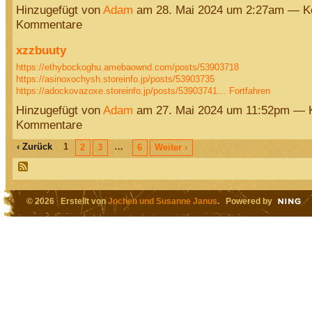
Hinzugefügt von
Adam
am 28. Mai 2024 um 2:27am — K
Kommentare
xzzbuuty
https://ethybockoghu.amebaownd.com/posts/53903718
https://asinoxochysh.storeinfo.jp/posts/53903735
https://adockovazoxe.storeinfo.jp/posts/53903741…
Fortfahren
Hinzugefügt von
Adam
am 27. Mai 2024 um 11:52pm — 
Kommentare
‹ Zurück
1
…
2
3
6
Weiter ›
© 2026 Erstellt von
Jochen und Susanne Janus
. Powered by