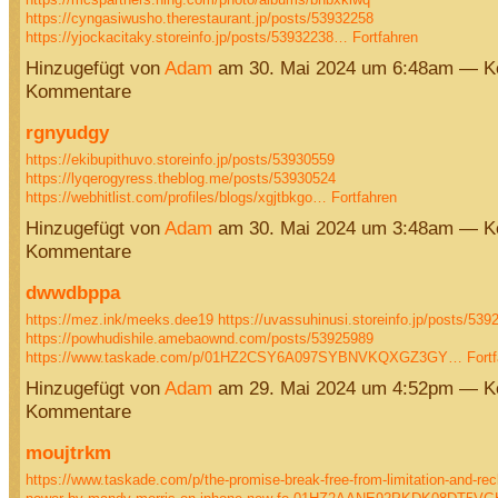
https://cyngasiwusho.therestaurant.jp/posts/53932258
https://yjockacitaky.storeinfo.jp/posts/53932238…
Fortfahren
Hinzugefügt von
Adam
am 30. Mai 2024 um 6:48am — K
Kommentare
rgnyudgy
https://ekibupithuvo.storeinfo.jp/posts/53930559
https://lyqerogyress.theblog.me/posts/53930524
https://webhitlist.com/profiles/blogs/xgjtbkgo…
Fortfahren
Hinzugefügt von
Adam
am 30. Mai 2024 um 3:48am — K
Kommentare
dwwdbppa
https://mez.ink/meeks.dee19
https://uvassuhinusi.storeinfo.jp/posts/539
https://powhudishile.amebaownd.com/posts/53925989
https://www.taskade.com/p/01HZ2CSY6A097SYBNVKQXGZ3GY…
Fort
Hinzugefügt von
Adam
am 29. Mai 2024 um 4:52pm — K
Kommentare
moujtrkm
https://www.taskade.com/p/the-promise-break-free-from-limitation-and-rec