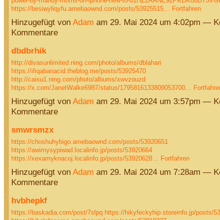
power-by-mandy-morris-on-iphone-new-fo-01HZ2AANE92PKDK08DT5V
https://besiwyliqyfu.amebaownd.com/posts/53925515…
Fortfahren
Hinzugefügt von
Adam
am 29. Mai 2024 um 4:02pm — K
Kommentare
dbdbrhik
http://divasunlimited.ning.com/photo/albums/dblahari
https://ifiqabanacid.theblog.me/posts/53925470
http://caisu1.ning.com/photo/albums/xwvzouzd
https://x.com/JanetWalke6987/status/1795816133809053700…
Fortfahre
Hinzugefügt von
Adam
am 29. Mai 2024 um 3:57pm — K
Kommentare
smwrsmzx
https://choshuhybigo.amebaownd.com/posts/53920651
https://awimysypiwad.localinfo.jp/posts/53920664
https://xexamyknacoj.localinfo.jp/posts/53920628…
Fortfahren
Hinzugefügt von
Adam
am 29. Mai 2024 um 7:28am — K
Kommentare
hvbhepkf
https://baskadia.com/post/7slpq
https://hikyfeckyhip.storeinfo.jp/posts/