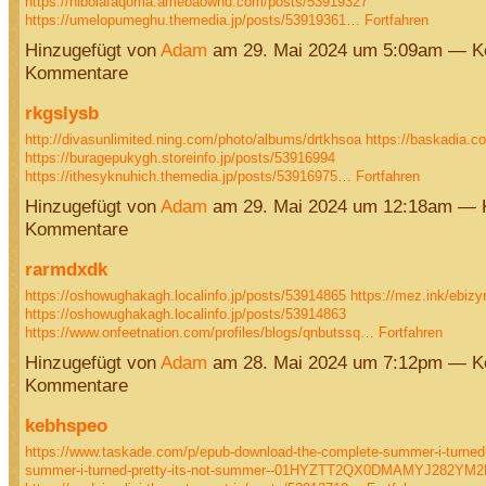
https://hibolafaqoma.amebaownd.com/posts/53919327
https://umelopumeghu.themedia.jp/posts/53919361…
Fortfahren
Hinzugefügt von
Adam
am 29. Mai 2024 um 5:09am — K
Kommentare
rkgslysb
http://divasunlimited.ning.com/photo/albums/drtkhsoa
https://baskadia.c
https://buragepukygh.storeinfo.jp/posts/53916994
https://ithesyknuhich.themedia.jp/posts/53916975…
Fortfahren
Hinzugefügt von
Adam
am 29. Mai 2024 um 12:18am — 
Kommentare
rarmdxdk
https://oshowughakagh.localinfo.jp/posts/53914865
https://mez.ink/ebiz
https://oshowughakagh.localinfo.jp/posts/53914863
https://www.onfeetnation.com/profiles/blogs/qnbutssq…
Fortfahren
Hinzugefügt von
Adam
am 28. Mai 2024 um 7:12pm — K
Kommentare
kebhspeo
https://www.taskade.com/p/epub-download-the-complete-summer-i-turned-pr
summer-i-turned-pretty-its-not-summer--01HYZTT2QX0DMAMYJ282YM2