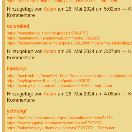
https://wudojeralipi.therestaurant.jp/posts/53913710…
Fortfahren
Hinzugefügt von
Adam
am 28. Mai 2024 um 5:02pm — K
Kommentare
ozivmkad
https://nongaluryqaj.shopinfo.jp/posts/53910757
https://paqulengyfyn.amebaownd.com/posts/53912906
https://bishoroweshy.storeinfo.jp/posts/53912898
https://mez.ink/bollin
Hinzugefügt von
Adam
am 28. Mai 2024 um 3:37pm — K
Kommentare
lvpdanpl
https://pastelink.net/nvue47w1
https://qesovepuhixo.storeinfo.jp/posts/5
https://ssybyjizewex.themedia.jp/posts/53906107
https://ezerojebyhuh.storeinfo.jp/posts/53906110…
Fortfahren
Hinzugefügt von
Adam
am 28. Mai 2024 um 4:08am — K
Kommentare
ycldqkgf
https://mez.ink/lamecamock
https://baskadia.com/post/7s21b
https://kowhacygufyk.amebaownd.com/posts/53905056
https://onkazankynyk.themedia.jp/posts/53905072…
Fortfahren