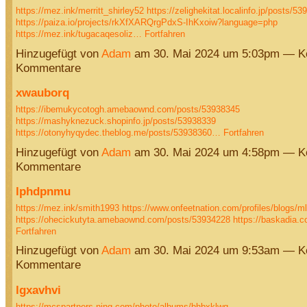
https://mez.ink/merritt_shirley52
https://zelighekitat.localinfo.jp/posts/5
https://paiza.io/projects/rkXfXARQrgPdxS-IhKxoiw?language=php
https://mez.ink/tugacaqesoliz…
Fortfahren
Hinzugefügt von
Adam
am 30. Mai 2024 um 5:03pm — K
Kommentare
xwauborq
https://ibemukycotogh.amebaownd.com/posts/53938345
https://mashyknezuck.shopinfo.jp/posts/53938339
https://otonyhyqydec.theblog.me/posts/53938360…
Fortfahren
Hinzugefügt von
Adam
am 30. Mai 2024 um 4:58pm — K
Kommentare
lphdpnmu
https://mez.ink/smith1993
https://www.onfeetnation.com/profiles/blogs/ml
https://ohecickutyta.amebaownd.com/posts/53934228
https://baskadia.
Fortfahren
Hinzugefügt von
Adam
am 30. Mai 2024 um 9:53am — K
Kommentare
lgxavhvi
https://mcspartners.ning.com/photo/albums/bhbxklwq