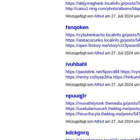
https://abijymaghank.localinfo.jp/posts/
http://caisu1.ning.com/photo/albums/ld
Hinzugefügt von
Alfred
am 27. Juli 2024 u
fsnqoken
https://cybuhenkacho.localinfo.jp/posts
https://atetacozunko.localinfo.jp/posts/
https://open.firstory.me/story/clz3yeos
Hinzugefügt von
Alfred
am 27. Juli 2024 u
ivuhbahl
https://pastelink.net/6porcd94
https://xy
https://rentry.co/byep3rha
https://hinku
Hinzugefügt von
Alfred
am 27. Juli 2024 u
npuuqjlr
https://muvathitytonk.themedia.jp/posts
https://useludamuxush.theblog.me/post
https://hixucifucyla.theblog.me/posts/5
Hinzugefügt von
Alfred
am 27. Juli 2024 u
kdckgnrq