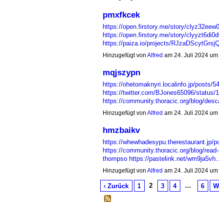
pmxfkcek
https://open.firstory.me/story/clyz32ee
https://open.firstory.me/story/clyyzt6di0
https://paiza.io/projects/RJzaDScytG
Hinzugefügt von
Alfred
am 24. Juli 2024 u
mqjszypn
https://ohetomaknyri.localinfo.jp/posts/
https://twitter.com/BJones65096/status
https://community.thoracic.org/blog/desc
Hinzugefügt von
Alfred
am 24. Juli 2024 u
hmzbaikv
https://whewhadesypu.therestaurant.jp/
https://community.thoracic.org/blog/read-
thompso
https://pastelink.net/wm9ja5vh
Hinzugefügt von
Alfred
am 24. Juli 2024 u
2
…
‹ Zurück
1
3
4
6
W