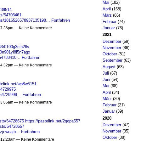
Mai
(182)
April
(168)
4739514
sts/54703461
März
(86)
tatus/1816526578937135198…
Fortfahren
Februar
(74)
Januar
(76)
m 7:36pm — Keine Kommentare
2021
Dezember
(69)
063r0100g3cih26v
November
(86)
e00n901yi8l5n7agx
Oktober
(81)
s/54738410…
Fortfahren
September
(63)
m 4:32pm — Keine Kommentare
August
(63)
Juli
(67)
Juni
(54)
stelink.net/wp8w5151
Mai
(68)
54729975
April
(34)
s/54729998…
Fortfahren
März
(30)
m 3:06am — Keine Kommentare
Februar
(21)
Januar
(39)
2020
sts/54728675
https://pastelink.net/2qopa557
Dezember
(47)
osts/54728657
November
(35)
s/zjnwoajb…
Fortfahren
Oktober
(38)
m 12:23am — Keine Kommentare