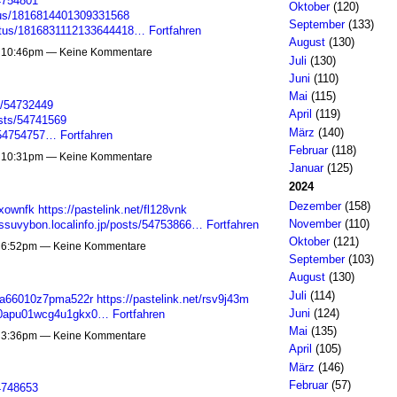
54754801
Oktober
(120)
atus/1816814401309331568
September
(133)
tatus/1816831112133644418…
Fortfahren
August
(130)
m 10:46pm — Keine Kommentare
Juli
(130)
Juni
(110)
Mai
(115)
ts/54732449
April
(119)
osts/54741569
März
(140)
s/54754757…
Fortfahren
Februar
(118)
m 10:31pm — Keine Kommentare
Januar
(125)
2024
Dezember
(158)
zxownfk
https://pastelink.net/fl128vnk
November
(110)
issuvybon.localinfo.jp/posts/54753866…
Fortfahren
Oktober
(121)
m 6:52pm — Keine Kommentare
September
(103)
August
(130)
Juli
(114)
c50a66010z7pma522r
https://pastelink.net/rsv9j43m
Juni
(124)
2sm0apu01wcg4u1gkx0…
Fortfahren
Mai
(135)
m 3:36pm — Keine Kommentare
April
(105)
März
(146)
Februar
(57)
54748653