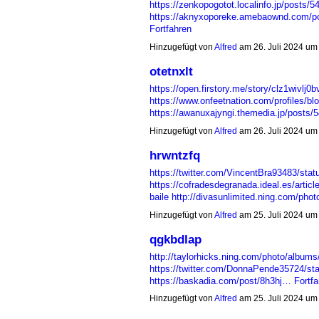
https://zenkopogotot.localinfo.jp/posts/
https://aknyxoporeke.amebaownd.com/p
Fortfahren
Hinzugefügt von
Alfred
am 26. Juli 2024 u
otetnxlt
https://open.firstory.me/story/clz1wivl
https://www.onfeetnation.com/profiles/bl
https://awanuxajyngi.themedia.jp/posts
Hinzugefügt von
Alfred
am 26. Juli 2024 u
hrwntzfq
https://twitter.com/VincentBra93483/st
https://cofradesdegranada.ideal.es/artic
baile
http://divasunlimited.ning.com/ph
Hinzugefügt von
Alfred
am 25. Juli 2024 u
qgkbdlap
http://taylorhicks.ning.com/photo/albums
https://twitter.com/DonnaPende35724/s
https://baskadia.com/post/8h3hj…
Fortfa
Hinzugefügt von
Alfred
am 25. Juli 2024 u