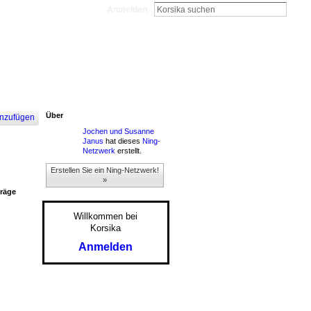
Anmelden
Über
nzufügen
Jochen und Susanne
Janus
hat dieses
Ning-
Netzwerk
erstellt.
Erstellen Sie ein Ning-Netzwerk!
»
träge
Willkommen bei
Korsika
Anmelden