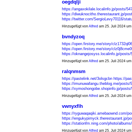
oegdqlji
https://angaxokilale.localinfo.jp/posts/5
https://diwuknocitho.therestaurant.jp/po
https://twitter.com/SergioLevy70116/s
Hinzugefügt von
Alfred
am 25. Juli 2024 u
bvndyzoq
https://open.firstory.me/story/clz1732ql
https://open.firstory.me/story/clz0j8cm
https://oknangejosyss.localinfo.jp/post
Hinzugefügt von
Alfred
am 25. Juli 2024 u
ralqnmsm
https://pastelink.net/3olsgcbn
https://pa
https://imunuwafangu.theblog.me/posts/
https://xymoshongobe.shopinfo.jp/post
Hinzugefügt von
Alfred
am 25. Juli 2024 u
vwnyxflh
https://ryguwaqaqiki.amebaownd.com/po
https://engukypimyck.therestaurant.jp/p
https://stationfm.ning.com/photo/album
Hinzugefügt von
Alfred
am 25. Juli 2024 u