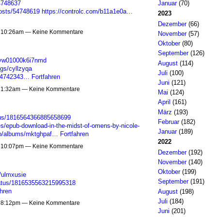
Januar
(70)
54748637
osts/54748619
https://controlc.com/b11a1e0a…
2023
Dezember
(66)
m 10:26am — Keine Kommentare
November
(57)
Oktober
(80)
September
(126)
j0bvw01000k6i7nmd
August
(114)
ogs/cyllzyqa
Juli
(100)
/54742343…
Fortfahren
Juni
(121)
m 1:32am — Keine Kommentare
Mai
(124)
April
(161)
März
(193)
atus/1816564366885658699
Februar
(182)
les/epub-download-in-the-midst-of-omens-by-nicole-
Januar
(189)
oto/albums/mktghpaf…
Fortfahren
2022
m 10:07pm — Keine Kommentare
Dezember
(192)
November
(140)
Oktober
(199)
/ulmxusie
September
(191)
tatus/1816535563215995318
hren
August
(198)
Juli
(184)
m 8:12pm — Keine Kommentare
Juni
(201)