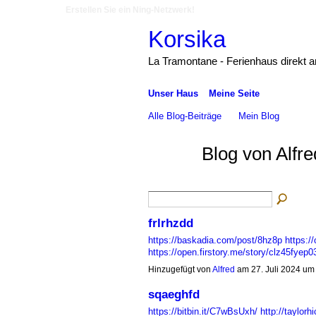
Erstellen Sie ein Ning-Netzwerk!
Korsika
La Tramontane - Ferienhaus direkt 
Unser Haus
Meine Seite
Alle Blog-Beiträge
Mein Blog
Blog von Alfre
frlrhzdd
https://baskadia.com/post/8hz8p
https:/
https://open.firstory.me/story/clz45f
Hinzugefügt von
Alfred
am 27. Juli 2024 u
sqaeghfd
https://bitbin.it/C7wBsUxh/
http://taylor