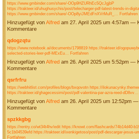
https://www.gmbinder.com/share/-OOp9HZURhEc5QcJgjbP
https://trakteer.id/uhughusychis/post/telecharger-pdf-latest-trends-in-dig
https://www.gmbinder.com/share/-OOp8yiJMEdFnXVrMuR_…
Fortfahren
Hinzugefügt von
Alfred
am 27. April 2025 um 4:57am — 
Kommentare
qdogzqtu
https://www.notebook.ai/documents/1798819
https://trakteer.id/ogopuwy
selected-stories-leer-pdf-MExEu…
Fortfahren
Hinzugefügt von
Alfred
am 26. April 2025 um 5:52pm — 
Kommentare
qsrfrfru
https://webhitlist.com/profiles/blogs/bxqovotn
https://ilokunacynky.theme
https://trakteer.id/ghagecessimi/post/pdf-valentina-par-azra-reed-dD8vv…
Hinzugefügt von
Alfred
am 26. April 2025 um 12:52pm —
Kommentare
spzkkgbg
https://rentry.co/wt34t4hv/edit
https://knowt.com/flashcards/74b14d40-b1
5c1b04539efd
https://trakteer.id/ixenkigetoso/post/pdf-descargar-jesus
Fortfahren