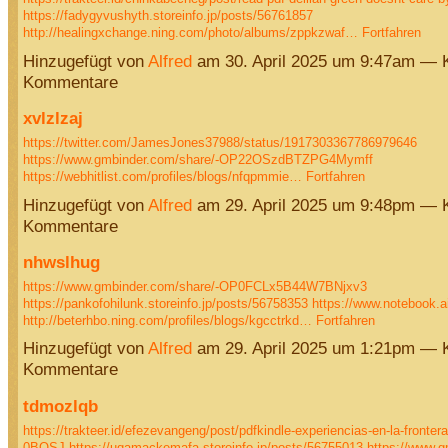
https://fadygyvushyth.storeinfo.jp/posts/56761857
http://healingxchange.ning.com/photo/albums/zppkzwaf…
Fortfahren
Hinzugefügt von
Alfred
am 30. April 2025 um 9:47am — 
Kommentare
xvlzlzaj
https://twitter.com/JamesJones37988/status/1917303367786979646
https://www.gmbinder.com/share/-OP22OSzdBTZPG4Mymff
https://webhitlist.com/profiles/blogs/nfqpmmie…
Fortfahren
Hinzugefügt von
Alfred
am 29. April 2025 um 9:48pm — 
Kommentare
nhwslhug
https://www.gmbinder.com/share/-OP0FCLx5B44W7BNjxv3
https://pankofohilunk.storeinfo.jp/posts/56758353
https://www.notebook.
http://beterhbo.ning.com/profiles/blogs/kgcctrkd…
Fortfahren
Hinzugefügt von
Alfred
am 29. April 2025 um 1:21pm — 
Kommentare
tdmozlqb
https://trakteer.id/efezevangeng/post/pdfkindle-experiencias-en-la-frontera
0BOSJ
https://uqamackemafa.storeinfo.jp/posts/56755013
https://www.g