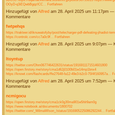
OOyD-q3iEQwbBgqzICC…
Fortfahren
Hinzugefügt von
Alfred
am 28. April 2025 um 11:17pm —
Kommentare
fwtpehqs
https://trakteer.id/iknuwatofyby/post/telecharger-pdf-defeating-jihadist-ter
https://controlc.com/cc7a0c9f…
Fortfahren
Hinzugefügt von
Alfred
am 28. April 2025 um 9:07pm — 
Kommentare
ltoyntup
https://twitter.com/Ohm067746422631/status/1916911171514601800
https://open.firstory.me/story/cma1d62j0100b01w14mp1bnx4
https://knowt.com/flashcards/ffe27648-fa12-49e3-b2c0-75f4f160957a…
F
Hinzugefügt von
Alfred
am 28. April 2025 um 7:52pm — 
Kommentare
ncmigocu
https://open.firstory.me/story/cma1ck0g30ma901w5hlr9am0g
https://www.notebook.ai/documents/1800702
https://twitter.com/_WilmaWIson_/status/1916905225086292244…
Fortfa