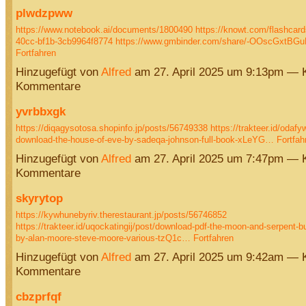
plwdzpww
https://www.notebook.ai/documents/1800490
https://knowt.com/flashcar
40cc-bf1b-3cb9964f8774
https://www.gmbinder.com/share/-OOscGxtB
Fortfahren
Hinzugefügt von
Alfred
am 27. April 2025 um 9:13pm — 
Kommentare
yvrbbxgk
https://diqagysotosa.shopinfo.jp/posts/56749338
https://trakteer.id/odafy
download-the-house-of-eve-by-sadeqa-johnson-full-book-xLeYG…
Fortfah
Hinzugefügt von
Alfred
am 27. April 2025 um 7:47pm — 
Kommentare
skyrytop
https://kywhunebyriv.therestaurant.jp/posts/56746852
https://trakteer.id/uqockatingij/post/download-pdf-the-moon-and-serpent-
by-alan-moore-steve-moore-various-tzQ1c…
Fortfahren
Hinzugefügt von
Alfred
am 27. April 2025 um 9:42am — 
Kommentare
cbzprfqf