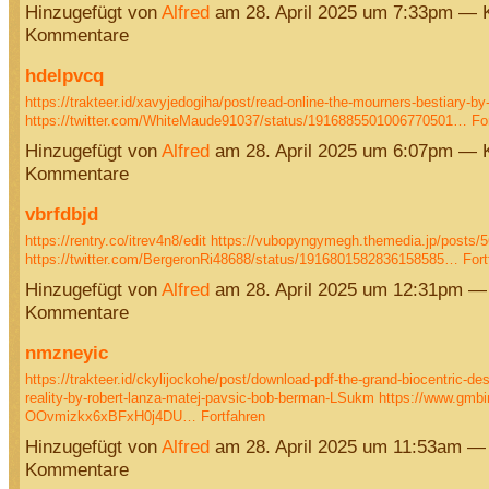
Hinzugefügt von
Alfred
am 28. April 2025 um 7:33pm — 
Kommentare
hdelpvcq
https://trakteer.id/xavyjedogiha/post/read-online-the-mourners-bestiary-by-
https://twitter.com/WhiteMaude91037/status/1916885501006770501…
Fo
Hinzugefügt von
Alfred
am 28. April 2025 um 6:07pm — 
Kommentare
vbrfdbjd
https://rentry.co/itrev4n8/edit
https://vubopyngymegh.themedia.jp/posts/
https://twitter.com/BergeronRi48688/status/1916801582836158585…
Fort
Hinzugefügt von
Alfred
am 28. April 2025 um 12:31pm —
Kommentare
nmzneyic
https://trakteer.id/ckylijockohe/post/download-pdf-the-grand-biocentric-des
reality-by-robert-lanza-matej-pavsic-bob-berman-LSukm
https://www.gmbi
OOvmizkx6xBFxH0j4DU…
Fortfahren
Hinzugefügt von
Alfred
am 28. April 2025 um 11:53am —
Kommentare