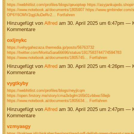
https://webhitlist.com/profiles/blogs/qeuoptwp
https://asyjankujedo.shopi
https://www.notebook.ai/documents/1805907
https://www.gmbinder.com/s
OP6Y6OMV2qgUluDeRv2…
Fortfahren
Hinzugefügt von
Alfred
am 30. April 2025 um 6:47pm — 
Kommentare
oxljnykc
https://vehygahezaza.themedia.jp/posts/56763732
https://twitter.com/MoritaSara66696/status/1917583744774594783
https://www.notebook.ai/documents/1805745…
Fortfahren
Hinzugefügt von
Alfred
am 30. April 2025 um 4:26pm — 
Kommentare
vygtkyby
https://webhitlist.com/profiles/blogs/neyjlcqm
https://open.firstory.me/story/cma3xbglm165t01vbbwc59ejb
https://www.notebook.ai/documents/1805634…
Fortfahren
Hinzugefügt von
Alfred
am 30. April 2025 um 2:47pm — 
Kommentare
vzmyasgy
https://trakteer.id/chinkabecheg/post/read-pdf-delilah-green-doesnt-care