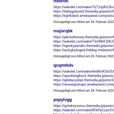
ftkorofl
https://wakelet.com/wake/7iLT1ojdNJ2k
https://liwhygybysed.themedia.jp/posts/
https://tujinkilarol.amebaownd.com/pos
Hinzugefügt von
Alfred
am 28. Februar 202
msjorqbk
https://jaknowhoruwy.themedia.jp/posts
https://wakelet.com/wake/7JmWkK1M
https://ngenkypanako.themedia.jp/posts
https://wyfyghybugod.theblog.me/posts
Hinzugefügt von
Alfred
am 28. Februar 202
qcqmtkdv
https://wakelet.com/wake/4mWxrKGk2
https://opywhongikeck.themedia.jp/post
https://ighebyvydopi.themedia.jp/posts/
https://renuwupumapo.amebaownd.com/
Hinzugefügt von
Alfred
am 28. Februar 202
pspylvgg
https://qyheknyzossu.themedia.jp/posts
https://wakelet.com/wake/6FkPpCcpxS