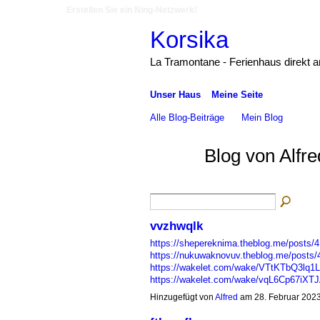
Erstellen Sie ein Ning-Netzwerk!
Korsika
La Tramontane - Ferienhaus direkt 
Unser Haus
Meine Seite
Alle Blog-Beiträge
Mein Blog
Blog von Alfr
vvzhwqlk
https://shepereknima.theblog.me/posts/
https://nukuwaknovuv.theblog.me/posts
https://wakelet.com/wake/VTtKTbQ3lq
https://wakelet.com/wake/vqL6Cp67iX
Hinzugefügt von
Alfred
am 28. Februar 202