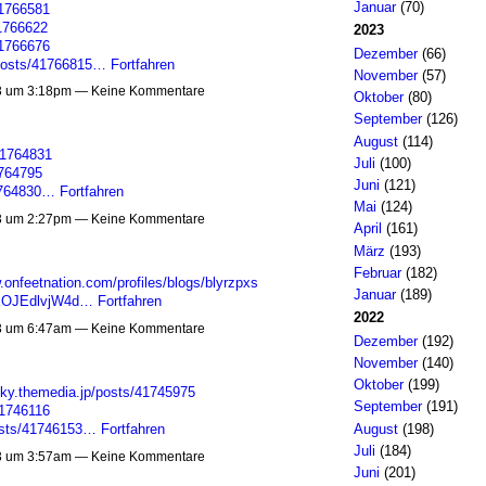
Januar
(70)
41766581
41766622
2023
41766676
Dezember
(66)
posts/41766815…
Fortfahren
November
(57)
3 um 3:18pm — Keine Kommentare
Oktober
(80)
September
(126)
August
(114)
41764831
Juli
(100)
1764795
Juni
(121)
41764830…
Fortfahren
Mai
(124)
3 um 2:27pm — Keine Kommentare
April
(161)
März
(193)
Februar
(182)
.onfeetnation.com/profiles/blogs/blyrzpxs
Januar
(189)
xEOJEdlvjW4d…
Fortfahren
2022
3 um 6:47am — Keine Kommentare
Dezember
(192)
November
(140)
Oktober
(199)
iky.themedia.jp/posts/41745975
September
(191)
41746116
August
(198)
osts/41746153…
Fortfahren
Juli
(184)
3 um 3:57am — Keine Kommentare
Juni
(201)