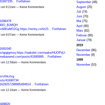
s/41697335…
Fortfahren
September
(48)
August
(25)
3 um 9:22am — Keine Kommentare
Juli
(74)
Juni
(70)
41696478
Mai
(75)
r_40O_B2MQH
April
(90)
KQx66KwM3JGg
https://rentry.co/tir23…
Fortfahren
März
(82)
3 um 9:07am — Keine Kommentare
Februar
(90)
Januar
(79)
2019
41691040
Dezember
(86)
ms/qpgigmsq
https://wakelet.com/wake/HUOPtjU-
November
(8)
i.amebaownd.com/posts/41690995…
Fortfahren
1999
3 um 12:58am — Keine Kommentare
November
(53)
s/vthkzlxg
osts/41690734
tus/1629257298995494914…
Fortfahren
3 um 12:16am — Keine Kommentare
1689820