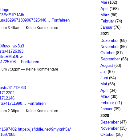
Mai
(182)
April
(168)
ntfago
März
(86)
sT3EcE1PJAlb
tatus/1629671309067325440…
Fortfahren
Februar
(74)
Januar
(76)
3 um 3:48am — Keine Kommentare
2021
Dezember
(69)
Z4fuyx_wx3u3
November
(86)
sts/41726393
Oktober
(81)
zi8kuRMaOEw
September
(63)
/41725708…
Fortfahren
August
(63)
3 um 7:32pm — Keine Kommentare
Juli
(67)
Juni
(54)
Mai
(68)
osts/41712043
April
(34)
41712202
März
(30)
41712146
Februar
(21)
osts/41711998…
Fortfahren
Januar
(39)
3 um 2:38pm — Keine Kommentare
2020
Dezember
(47)
November
(35)
/41697402
https://jsfiddle.net/9myxnh5a/
/41697085
Oktober
(38)