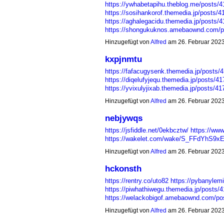
https://ywhabetapihu.theblog.me/posts/
https://sosihankorof.themedia.jp/posts/
https://aghalegacidu.themedia.jp/posts/
https://shongukuknos.amebaownd.com/
Hinzugefügt von
Alfred
am 26. Februar 202
kxpjnmtu
https://fafacugysenk.themedia.jp/posts/
https://diqelufyjequ.themedia.jp/posts/4
https://yvixulyjixab.themedia.jp/posts/
Hinzugefügt von
Alfred
am 26. Februar 202
nebjywqs
https://jsfiddle.net/0ekbcztw/
https://www
https://wakelet.com/wake/S_FFdYhS9
Hinzugefügt von
Alfred
am 26. Februar 202
hckonsth
https://rentry.co/uto82
https://pybanylem
https://piwhathiwegu.themedia.jp/posts/
https://welackobigof.amebaownd.com/p
Hinzugefügt von
Alfred
am 26. Februar 202