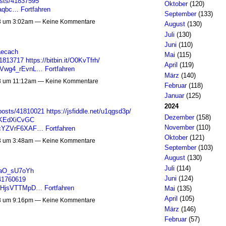
sts/41837595
Oktober
(120)
tlaqbc…
Fortfahren
September
(133)
3 um 3:02am — Keine Kommentare
August
(130)
Juli
(130)
Juni
(110)
aecach
Mai
(115)
41813717
https://bitbin.it/O0KvTfrh/
April
(119)
C0Vwg4_rEvnL…
Fortfahren
März
(140)
3 um 11:12am — Keine Kommentare
Februar
(118)
Januar
(125)
2024
posts/41810021
https://jsfiddle.net/u1qgsd3p/
Dezember
(158)
c7KEdXiCvGC
November
(110)
dscYZVrF6XAF…
Fortfahren
Oktober
(121)
3 um 3:48am — Keine Kommentare
September
(103)
August
(130)
Juli
(114)
g0aO_sU7oYh
Juni
(124)
/41760619
lQVHjsVTTMpD…
Fortfahren
Mai
(135)
April
(105)
3 um 9:16pm — Keine Kommentare
März
(146)
Februar
(57)