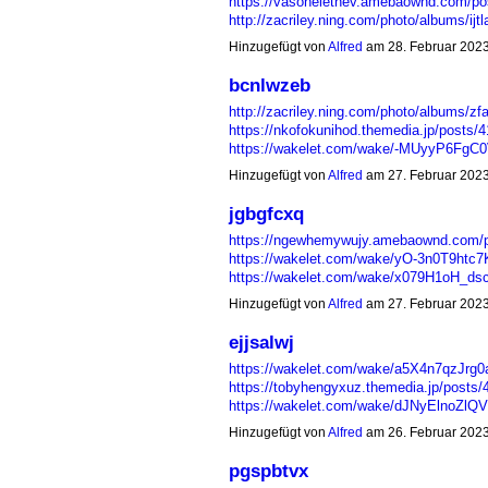
https://vasohelethev.amebaownd.com/po
http://zacriley.ning.com/photo/albums/ij
Hinzugefügt von
Alfred
am 28. Februar 202
bcnlwzeb
http://zacriley.ning.com/photo/albums/zf
https://nkofokunihod.themedia.jp/posts/
https://wakelet.com/wake/-MUyyP6Fg
Hinzugefügt von
Alfred
am 27. Februar 202
jgbgfcxq
https://ngewhemywujy.amebaownd.com/
https://wakelet.com/wake/yO-3n0T9ht
https://wakelet.com/wake/x079H1oH_
Hinzugefügt von
Alfred
am 27. Februar 202
ejjsalwj
https://wakelet.com/wake/a5X4n7qzJr
https://tobyhengyxuz.themedia.jp/posts
https://wakelet.com/wake/dJNyElnoZ
Hinzugefügt von
Alfred
am 26. Februar 202
pgspbtvx