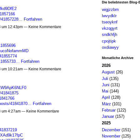
Die beliebtesten Blog-
sfkd9DfE2
wigjzzbm
41857166
lwvydklr
ts/41857228…
Fortfahren
tseoyknf
3 um 12:43pm — Keine Kommentare
vkzqgyrt
sndkhfjh
cpojtipk
/41855696
oxdiawyy
cSucoNofammMD
/41855774
Monatliche Archive
/41855733…
Fortfahren
2026
3 um 10:21am — Keine Kommentare
August
(26)
Juli
(135)
Juni
(131)
OtW9ApK6NLF0
Mai
(144)
s/41841875
April
(128)
41841766
posts/41841870…
Fortfahren
März
(101)
Februar
(122)
3 um 4:27am — Keine Kommentare
Januar
(157)
2025
Dezember
(151)
/41837219
VXAd9k17fpC
November
(125)