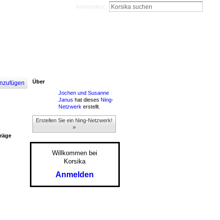
Anmelden
Über
nzufügen
Jochen und Susanne
Janus
hat dieses
Ning-
Netzwerk
erstellt.
Erstellen Sie ein Ning-Netzwerk!
»
träge
Willkommen bei
Korsika
Anmelden