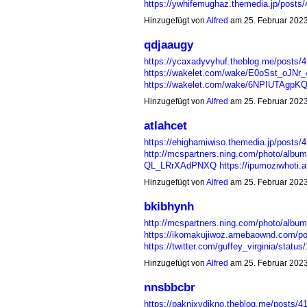
https://ywhifemughaz.themedia.jp/post
Hinzugefügt von
Alfred
am 25. Februar 202
qdjaaugy
https://ycaxadyvyhuf.theblog.me/posts/
https://wakelet.com/wake/E0oSst_oJN
https://wakelet.com/wake/6NPIUTAgp
Hinzugefügt von
Alfred
am 25. Februar 202
atlahcet
https://ehighamiwiso.themedia.jp/posts/
http://mcspartners.ning.com/photo/albu
QL_LRrXAdPNXQ
https://ipumoziwhot
Hinzugefügt von
Alfred
am 25. Februar 202
bkibhynh
http://mcspartners.ning.com/photo/album
https://ikomakujiwoz.amebaownd.com/p
https://twitter.com/guffey_virginia/sta
Hinzugefügt von
Alfred
am 25. Februar 202
nnsbbcbr
https://paknixydikno.theblog.me/posts/4