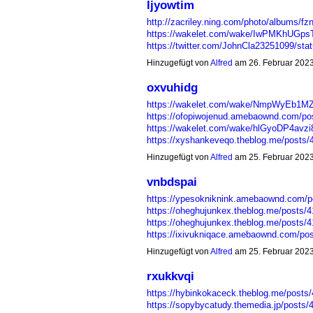
ljyowtim
http://zacriley.ning.com/photo/albums/fz
https://wakelet.com/wake/IwPMKhUGp
https://twitter.com/JohnCla23251099/s
Hinzugefügt von
Alfred
am 26. Februar 202
oxvuhidg
https://wakelet.com/wake/NmpWyEb1M
https://ofopiwojenud.amebaownd.com/po
https://wakelet.com/wake/hlGyoDP4av
https://xyshankeveqo.theblog.me/posts
Hinzugefügt von
Alfred
am 25. Februar 202
vnbdspai
https://ypesokniknink.amebaownd.com/p
https://oheghujunkex.theblog.me/posts/
https://oheghujunkex.theblog.me/posts/
https://ixivukniqace.amebaownd.com/p
Hinzugefügt von
Alfred
am 25. Februar 202
rxukkvqi
https://hybinkokaceck.theblog.me/posts
https://sopybycatudy.themedia.jp/posts