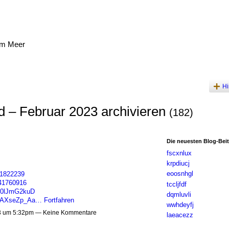
am Meer
Hi
ed – Februar 2023 archivieren
(182)
Die neuesten Blog-Bei
fscxnlux
krpdiucj
eoosnhgl
41822239
/41760916
tccljfdf
1L0lJmG2kuD
dqmluvli
TJAXseZp_Aa…
Fortfahren
wwhdeyfj
3 um 5:32pm — Keine Kommentare
laeacezz