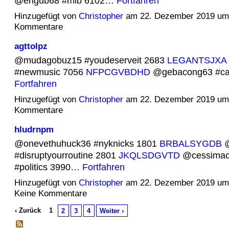
@engub68 #mlb 6102…
Fortfahren
Hinzugefügt von
Christopher
am 22. Dezember 2019 um
Kommentare
agttolpz
@mudagobuz15 #youdeserveit 2683
LEGANTSJXA
#newmusic 7056
NFPCGVBDHD
@gebacong63 #cal
Fortfahren
Hinzugefügt von
Christopher
am 22. Dezember 2019 um
Kommentare
hludrnpm
@onevethuhuck36 #nyknicks 1801
BRBALSYGDB
@
#disruptyourroutine 2801
JKQLSDGVTD
@cessimac
#politics 3990…
Fortfahren
Hinzugefügt von
Christopher
am 22. Dezember 2019 u
Keine Kommentare
‹ Zurück
1
2
3
4
Weiter ›