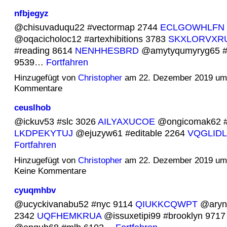
nfbjegyz
@chisuvaduqu22 #vectormap 2744
ECLGOWHLFN
@oqacicholoc12 #artexhibitions 3783
SKXLORVXR
#reading 8614
NENHHESBRD
@amytyqumyryg65 #
9539…
Fortfahren
Hinzugefügt von
Christopher
am 22. Dezember 2019 um
Kommentare
ceuslhob
@ickuv53 #slc 3026
AILYAXUCOE
@ongicomak62 #
LKDPEKYTUJ
@ejuzyw61 #editable 2264
VQGLID
Fortfahren
Hinzugefügt von
Christopher
am 22. Dezember 2019 u
Keine Kommentare
cyuqmhbv
@ucyckivanabu52 #nyc 9114
QIUKKCQWPT
@arynk
2342
UQFHEMKRUA
@issuxetipi99 #brooklyn 971