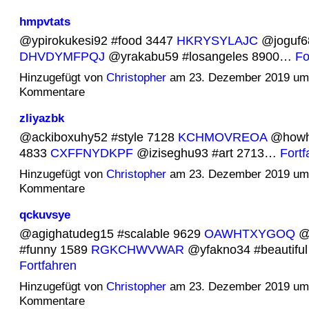
hmpvtats
@ypirokukesi92 #food 3447
HKRYSYLAJC
@joguf6
DHVDYMFPQJ
@yrakabu59 #losangeles 8900…
Fo
Hinzugefügt von
Christopher
am 23. Dezember 2019 um
Kommentare
zliyazbk
@ackiboxuhy52 #style 7128
KCHMOVREOA
@howhy
4833
CXFFNYDKPF
@iziseghu93 #art 2713…
Fortf
Hinzugefügt von
Christopher
am 23. Dezember 2019 um
Kommentare
qckuvsye
@agighatudeg15 #scalable 9629
OAWHTXYGOQ
@b
#funny 1589
RGKCHWVWAR
@yfakno34 #beautifu
Fortfahren
Hinzugefügt von
Christopher
am 23. Dezember 2019 um
Kommentare