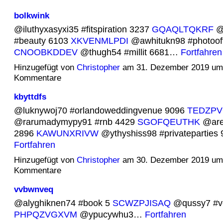
bolkwink
@iluthyxasyxi35 #fitspiration 3237
GQAQLTQKRF
@
#beauty 6103
XKVENMLPDI
@awhitukn98 #photoof
CNOOBKDDEV
@thugh54 #millit 6681…
Fortfahren
Hinzugefügt von
Christopher
am 31. Dezember 2019 um
Kommentare
kbyttdfs
@luknywoj70 #orlandoweddingvenue 9096
TEDZP
@rarumadymypy91 #rnb 4429
SGOFQEUTHK
@are
2896
KAWUNXRIVW
@ythyshiss98 #privateparties
Fortfahren
Hinzugefügt von
Christopher
am 30. Dezember 2019 um
Kommentare
vvbwnveq
@alyghiknen74 #book 5
SCWZPJISAQ
@qussy7 #v
PHPQZVGXVM
@ypucywhu3…
Fortfahren