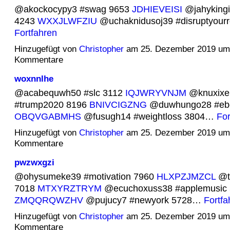
@akockocypy3 #swag 9653
JDHIEVEISI
@jahykingi
4243
WXXJLWFZIU
@uchaknidusoj39 #disruptyour
Fortfahren
Hinzugefügt von
Christopher
am 25. Dezember 2019 um
Kommentare
woxnnlhe
@acabequwh50 #slc 3112
IQJWRYVNJM
@knuxixe
#trump2020 8196
BNIVCIGZNG
@duwhungo28 #eb
OBQVGABMHS
@fusugh14 #weightloss 3804…
For
Hinzugefügt von
Christopher
am 25. Dezember 2019 um
Kommentare
pwzwxgzi
@ohysumeke39 #motivation 7960
HLXPZJMZCL
@th
7018
MTXYRZTRYM
@ecuchoxuss38 #applemusic 
ZMQQRQWZHV
@pujucy7 #newyork 5728…
Fortfa
Hinzugefügt von
Christopher
am 25. Dezember 2019 um
Kommentare