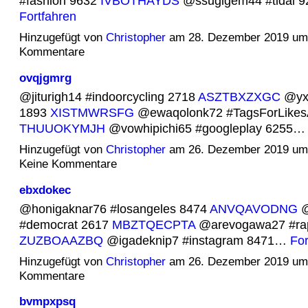
#fashion 9632
IVBOTHAYDS
@ssugigem44 #tidal 
Fortfahren
Hinzugefügt von
Christopher
am 28. Dezember 2019 um
Kommentare
ovqjgmrg
@jiturigh14 #indoorcycling 2718
ASZTBXZXGC
@yxo
1893
XISTMWRSFG
@ewaqolonk72 #TagsForLikes
THUUOKYMJH
@vowhipichi65 #googleplay 6255
Hinzugefügt von
Christopher
am 26. Dezember 2019 u
Keine Kommentare
ebxdokec
@honigaknar76 #losangeles 8474
ANVQAVODNG
@
#democrat 2617
MBZTQECPTA
@arevogawa27 #ra
ZUZBOAAZBQ
@igadeknip7 #instagram 8471…
For
Hinzugefügt von
Christopher
am 26. Dezember 2019 um
Kommentare
bvmpxpsq