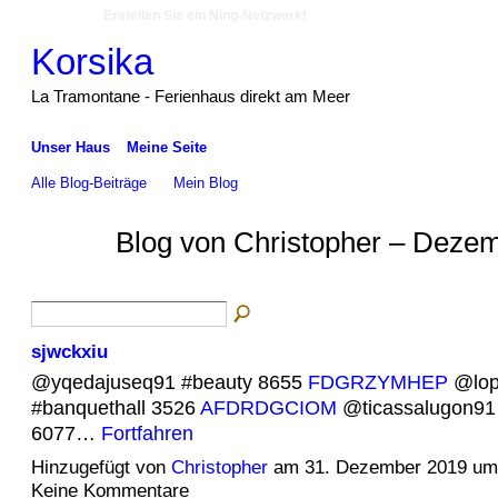
Erstellen Sie ein Ning-Netzwerk!
Korsika
La Tramontane - Ferienhaus direkt am Meer
Unser Haus
Meine Seite
Alle Blog-Beiträge
Mein Blog
Blog von Christopher – Dezem
sjwckxiu
@yqedajuseq91 #beauty 8655
FDGRZYMHEP
@lopi
#banquethall 3526
AFDRDGCIOM
@ticassalugon91
6077…
Fortfahren
Hinzugefügt von
Christopher
am 31. Dezember 2019 u
Keine Kommentare