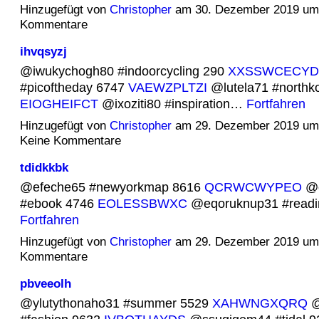
Hinzugefügt von
Christopher
am 30. Dezember 2019 um
Kommentare
ihvqsyzj
@iwukychogh80 #indoorcycling 290
XXSSWCECYD
#picoftheday 6747
VAEWZPLTZI
@lutela71 #northk
EIOGHEIFCT
@ixoziti80 #inspiration…
Fortfahren
Hinzugefügt von
Christopher
am 29. Dezember 2019 u
Keine Kommentare
tdidkkbk
@efeche65 #newyorkmap 8616
QCRWCWYPEO
@o
#ebook 4746
EOLESSBWXC
@eqoruknup31 #read
Fortfahren
Hinzugefügt von
Christopher
am 29. Dezember 2019 um
Kommentare
pbveeolh
@ylutythonaho31 #summer 5529
XAHWNGXQRQ
@