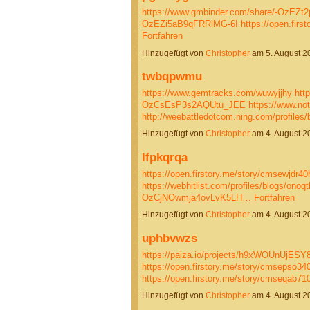
https://www.gmbinder.com/share/-OzE
OzEZi5aB9qFRRlMG-6I
https://open.fir
Fortfahren
Hinzugefügt von
Christopher
am 5. August 
twbqpwmu
https://www.gemtracks.com/wuwyjjhy
htt
OzCsEsP3s2AQUtu_JEE
https://www.no
http://weebattledotcom.ning.com/profile
Hinzugefügt von
Christopher
am 4. August 
lfpkqrqa
https://open.firstory.me/story/cmsewjdr
https://webhitlist.com/profiles/blogs/onoqt
OzCjNOwmja4ovLvK5LH…
Fortfahren
Hinzugefügt von
Christopher
am 4. August 
uphbvwzs
https://paiza.io/projects/h9xWOUnUjE
https://open.firstory.me/story/cmsepso3
https://open.firstory.me/story/cmseqab7
Hinzugefügt von
Christopher
am 4. August 