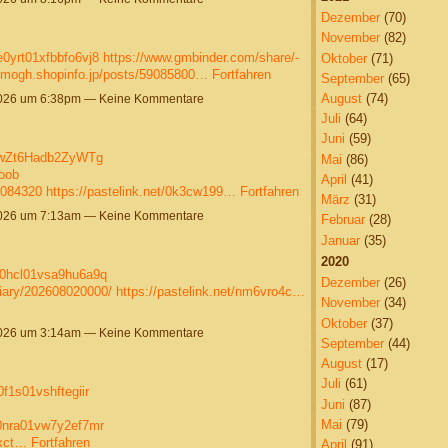
Dezember
(70)
November
(82)
e0yrt01xfbbfo6vj8
https://www.gmbinder.com/share/-
Oktober
(71)
himogh.shopinfo.jp/posts/59085800…
Fortfahren
September
(65)
August
(74)
2026 um 6:38pm — Keine Kommentare
Juli
(64)
Juni
(59)
mMwZt6Hadb2ZyWTg
Mai
(86)
ooob
April
(41)
9084320
https://pastelink.net/0k3cw199…
Fortfahren
März
(31)
2026 um 7:13am — Keine Kommentare
Februar
(28)
Januar
(35)
2020
gk0hcl01vsa9hu6a9q
Dezember
(26)
diary/202608020000/
https://pastelink.net/nm6vro4c…
November
(34)
Oktober
(37)
2026 um 3:14am — Keine Kommentare
September
(44)
August
(17)
Juli
(61)
f1s01vshftegiir
Juni
(87)
Mai
(79)
70nra01vw7y2ef7mr
nxct…
Fortfahren
April
(91)