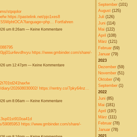
September
(101)
August
(125)
ums/stpqolor
pefw
https://pastelink.net/pjo1xes8
Juli
(126)
JdKS5WphtOCA?language=php…
Fortfahren
Juni
(114)
Mai
(122)
2026 um 8:26am — Keine Kommentare
April
(108)
März
(121)
9088795
Februar
(59)
c03pj01ur4evdhvyu
https://www.gmbinder.com/share/-
Januar
(79)
2023
2026 um 12:47pm — Keine Kommentare
Dezember
(59)
November
(51)
Oktober
(74)
02t701td241haxfw
September
(1)
a/diary/202608030002/
https://rentry.co/7pky64nz…
2022
Juni
(85)
2026 um 8:06am — Keine Kommentare
Mai
(181)
April
(197)
März
(111)
413sp01st910oa41d
Februar
(78)
ts/59085953
https://www.gmbinder.com/share/-
Januar
(78)
2021
2026 um 8:16pm — Keine Kommentare