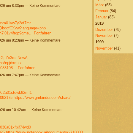
März
(63)
2026 um 8:33pm — Keine Kommentare
Februar
(84)
Januar
(83)
70nra01vw7y2ef7mr
2019
_dQbddfCXvw?language=php
Dezember
(79)
90n7i01v4frqp9qme…
Fortfahren
November
(7)
2026 um 8:23pm — Keine Kommentare
1999
November
(41)
zGj-Zx3rscNowA
ums/cpjdxmzx
59083198…
Fortfahren
2026 um 7:47pm — Keine Kommentare
e80c2a01stewk92mf1
9082175
https://www.gmbinder.com/share/-
2026 um 10:42am — Keine Kommentare
m030a01xfbif74wd0
025
https://www.notebook.ai/documents/2710003…