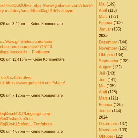
Mai
(149)
Zt2pkHHo8QuMUhvx
https://www.gmbinder.com/share/-
April
(118)
story.me/story/cmsff4toh00ag01th1vi3abym…
März
(127)
Februar
(102)
2026 um 3:42am — Keine Kommentare
Januar
(135)
2025
ps://www.gmbinder.com/share/-
Dezember
(144)
tebook.ai/documents/2715113
November
(126)
s/blogs/naxodkdn…
Fortfahren
Oktober
(134)
2026 um 11:41pm — Keine Kommentare
September
(138)
August
(132)
Juli
(143)
40hs601sz8d7za6ve
Juni
(141)
kdj
https://www.gmbinder.com/share/-
Mai
(135)
April
(128)
2026 um 7:12pm — Keine Kommentare
März
(121)
Februar
(129)
Januar
(144)
SY8eqhSsnMdQ?language=php
2024
403ei01wkat9zc3nm
Dezember
(137)
103pj01wk13tbfarl…
Fortfahren
November
(109)
2026 um 4:07pm — Keine Kommentare
Oktober
(122)