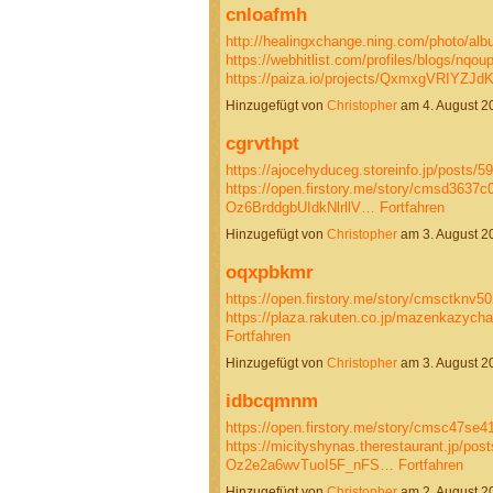
cnloafmh
http://healingxchange.ning.com/photo/alb
https://webhitlist.com/profiles/blogs/nqou
https://paiza.io/projects/QxmxgVRIYZ
Hinzugefügt von
Christopher
am 4. August 
cgrvthpt
https://ajocehyduceg.storeinfo.jp/posts/5
https://open.firstory.me/story/cmsd3637
Oz6BrddgbUIdkNlrllV…
Fortfahren
Hinzugefügt von
Christopher
am 3. August 
oqxpbkmr
https://open.firstory.me/story/cmsctknv5
https://plaza.rakuten.co.jp/mazenkazych
Fortfahren
Hinzugefügt von
Christopher
am 3. August 
idbcqmnm
https://open.firstory.me/story/cmsc47se
https://micityshynas.therestaurant.jp/pos
Oz2e2a6wvTuoI5F_nFS…
Fortfahren
Hinzugefügt von
Christopher
am 2. August 