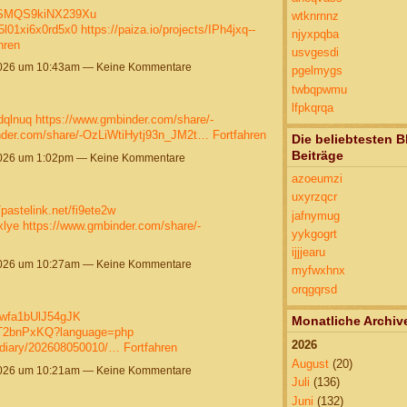
MtSMQS9kiNX239Xu
wtknrnnz
65l01xi6x0rd5x0
https://paiza.io/projects/IPh4jxq--
njyxpqba
hren
usvgesdi
2026 um 10:43am — Keine Kommentare
pgelmygs
twbqpwmu
lfpkqrqa
dqlnuq
https://www.gmbinder.com/share/-
nder.com/share/-OzLiWtiHytj93n_JM2t…
Fortfahren
Die beliebtesten B
Beiträge
2026 um 1:02pm — Keine Kommentare
azoeumzi
uxyrzqcr
/pastelink.net/fi9ete2w
jafnymug
xlye
https://www.gmbinder.com/share/-
yykgogrt
ijjjearu
2026 um 10:27am — Keine Kommentare
myfwxhnx
orqgqrsd
8wfa1bUlJ54gJK
Monatliche Archiv
63T2bnPxKQ?language=php
2026
u/diary/202608050010/…
Fortfahren
August
(20)
2026 um 10:21am — Keine Kommentare
Juli
(136)
Juni
(132)