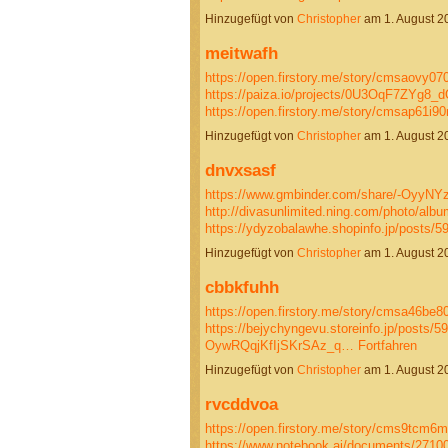
Hinzugefügt von
Christopher
am 1. August 
meitwafh
https://open.firstory.me/story/cmsaovy0
https://paiza.io/projects/0U3OqF7ZYg8
https://open.firstory.me/story/cmsap61i
Hinzugefügt von
Christopher
am 1. August 
dnvxsasf
https://www.gmbinder.com/share/-OyyNY
http://divasunlimited.ning.com/photo/alb
https://ydyzobalawhe.shopinfo.jp/posts/
Hinzugefügt von
Christopher
am 1. August 
cbbkfuhh
https://open.firstory.me/story/cmsa46b
https://bejychyngevu.storeinfo.jp/posts/5
OywRQqjKfIjSKrSAz_q…
Fortfahren
Hinzugefügt von
Christopher
am 1. August 
rvcddvoa
https://open.firstory.me/story/cms9tcm6
https://www.notebook.ai/documents/2710