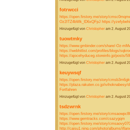
fotrwcci
https://open.firstory.me/story/cmsc0mqm
Oz2ITZ4bWk_lD6xQFpJ
https://yzefybe
Hinzugefügt von
Christopher
am 2. August 
tuowtmky
https://www.gmbinder.com/share/-Oz-
https://webhitlist.com/profiles/blogs/sqkr
https://ajocehyduceg.storeinfo.jp/posts/5
Hinzugefügt von
Christopher
am 2. August 
keuywsqf
https://open.firstory.me/story/cmsb3m6
https://plaza.rakuten.co.jp/ivihoknabesy/
Fortfahren
Hinzugefügt von
Christopher
am 2. August 
tsdzwrnk
https://open.firstory.me/story/cmsaowpc80
https://www.gemtracks.com/csazygqm
https://open.firstory.me/story/cmsaovy0
http://caisu1.ning.com/photo/albums/ifla