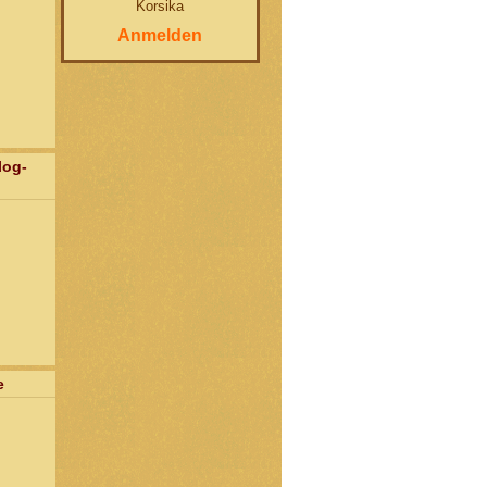
Korsika
Anmelden
log-
e