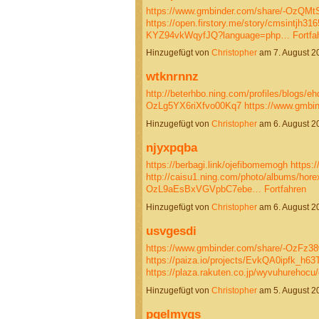
https://www.gmbinder.com/share/-OzQ
https://open.firstory.me/story/cmsintjh31
KYZ94vkWqyfJQ?language=php…
Fortfa
Hinzugefügt von
Christopher
am 7. August 
wtknrnnz
http://beterhbo.ning.com/profiles/blogs/eh
OzLg5YX6riXfvo00Kq7
https://www.gmbi
Hinzugefügt von
Christopher
am 6. August 
njyxpqba
https://berbagi.link/ojefibomemogh
https:/
http://caisu1.ning.com/photo/albums/hore
OzL9aEsBxVGVpbC7ebe…
Fortfahren
Hinzugefügt von
Christopher
am 6. August 
usvgesdi
https://www.gmbinder.com/share/-OzFz3
https://paiza.io/projects/EvkQA0ipfk_h
https://plaza.rakuten.co.jp/wyvuhurehoc
Hinzugefügt von
Christopher
am 5. August 
pgelmygs