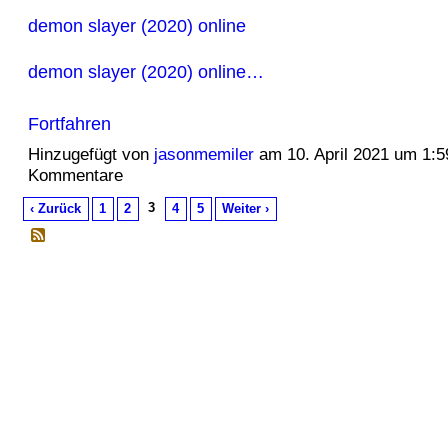
demon slayer (2020) online
demon slayer (2020) online…
Fortfahren
Hinzugefügt von
jasonmemiler
am 10. April 2021 um 1:
Kommentare
3
‹ Zurück
1
2
4
5
Weiter ›
© 2026 Erstellt von
Jochen und Susanne Janus
. Powered by