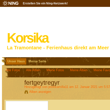
Erstellen Sie ein Ning-Netzwerk!
Korsika
La Tramontane - Ferienhaus direkt am Meer
Unser Haus
Meine Seite
Alle Fotos
Alle Alben
Meine Fotos
Meine Alben‎
Meine Favo
fertgeytregyr
Hinzugefügt von
jesikkamilla11
am 12. Januar 2021 um 5:5
Alben anzeigen