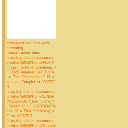
https://voir-les-tuche-4-en-
streaming-
francais.peatix.com/
https://ap.instructure.com/ep
ortfolios/59030/Home/FILMV
F_Les_Tuche_4_Streaming_v
F_2020_regarder_Les_Tuche
_4_Film_Streaming_vF_Fr_e
n_Ligne_Complet_et_VOSTF
R
https://ap.instructure.com/ep
ortfolios/59036/Home/DVDRI
PREGARDER_Les_Tuche_4
_Streaming_vF_2020FILMPie
ces_of_a_Film_Streaming_V
F_en_VOSTFR
https://ap.instructure.com/ep
ortfolios/59046/Home/Streami