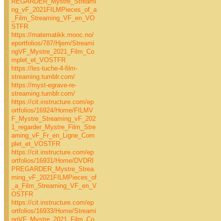
REGARDER_Mystre_Streami
ng_vF_2021FILMPieces_of_a
_Film_Streaming_VF_en_VO
STFR
https://matematikk.mooc.no/
eportfolios/787/Hjem/Streami
ngVF_Mystre_2021_Film_Co
mplet_et_VOSTFR
https://les-tuche-4-film-
streaming.tumblr.com/
https://myst-egrave-re-
streaming.tumblr.com/
https://cit.instructure.com/ep
ortfolios/16924/Home/FILMV
F_Mystre_Streaming_vF_202
1_regarder_Mystre_Film_Stre
aming_vF_Fr_en_Ligne_Com
plet_et_VOSTFR
https://cit.instructure.com/ep
ortfolios/16931/Home/DVDRI
PREGARDER_Mystre_Strea
ming_vF_2021FILMPieces_of
_a_Film_Streaming_VF_en_V
OSTFR
https://cit.instructure.com/ep
ortfolios/16933/Home/Streami
ngVF_Mystre_2021_Film_Co