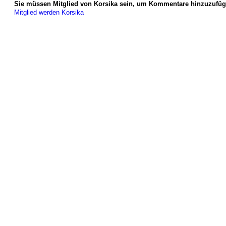
Sie müssen Mitglied von Korsika sein, um Kommentare hinzuzufüg
Mitglied werden Korsika
© 2026 Erstellt von
Jochen und Susanne Janus
. Powered by