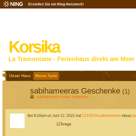
Erstellen Sie ein Ning-Netzwerk!
Korsika
La Tramontane - Ferienhaus direkt am Meer
Unser Haus
Meine Seite
sabihameeras Geschenke
(1)
sabihameera etwas schenken
Bei 8:26am on Juni 12, 2021 hat
123VEGA
sabihameera
etwas
ge
123vega